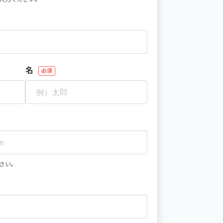
名
必須
さい。