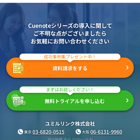
組織的に管理
マーケティングブログ
認証サービス
無料トライアル
資料ダウンロード
効果改善・顧客育成
Cuenoteシリーズの導入に関して
03-6820-0515
06-6131-9960
東京
大阪
Webプッシュ通知サービス
ご不明な点がございましたら
（平日 10:00〜18:00）
メール配信用語集
お気軽にお問い合わせください
システム連携・効率化
成功事例集プレゼント中！
アンケートシステム・フォーム
セキュリティ対策
資料請求をする
緊急参集・安否確認
まずはお試しください！
デジタルマーケティング
無料トライアルを申し込む
SNSプロモーション支援事業
ユミルリンク株式会社
（当社グループ企業）
03-6820-0515
06-6131-9960
東京
大阪
受付時間 平日 10:00〜18:00