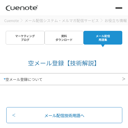
Cuenote
メール配信システム・メルマガ配信サービス
お役立ち情報
製品
マーケティング
資料
メール配信
メール配信システム
活用シーン
ブログ
ダウンロード
用語集
活用シーン
トップ
導入事例
空メール登録【技術解説】
メールリレーサーバー
会員獲得／ニーズ把握
サポート
空メール登録について
kintone（キントーン）メール配信
セミナー
コストを抑える
ブログ・各種資料
遅延なく確実・高速に送る
SMS配信サービス
メール配信技術用語へ
ブログ・各種資料
トップ
資料請求・お問い合わせ