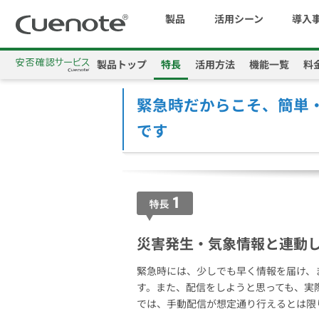
製品
活用シーン
導入
製品トップ
特長
活用方法
機能一覧
料
Cuenote
安否確認サービス
特長
マーケティングブログ
会員獲得／ニーズ把握
緊急時だからこそ、簡単
です
メール配信システム
効果改善・顧客育成
SMS配信サービス
災害発生・気象情報と連動し
アンケートシステム・フォーム
緊急時には、少しでも早く情報を届け、
す。また、配信をしようと思っても、実
では、手動配信が想定通り行えるとは限