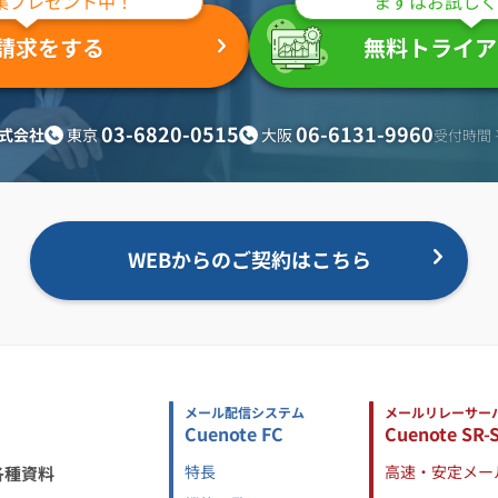
集プレゼント中！
まずはお試しく
請求をする
無料トライア
03-6820-0515
06-6131-9960
東京
大阪
式会社
受付時間 平
WEBからのご契約はこちら
メール配信システム
メールリレーサー
Cuenote FC
Cuenote SR-
特長
高速・安定メー
各種資料