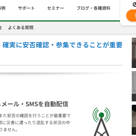
事例
サポート
セミナー
ブログ・各種資料
金
よくある質問
コストを抑える
資料ダウンロード
遅延なく確実・高速に送
メ
・確実に安否確認・参集できることが重要
メールリレーサーバー
ki
システム連携・効率化
セキュリティ対策
認証サービス
メール・SMSを自動配信
緊急参集・安否確認
また安否の確認を行うことが最重要で
際に災害に遭ったり混乱する状況の中
りません。