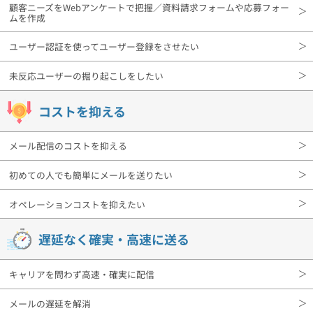
組織的に管理
マーケティングブログ
顧客ニーズをWebアンケートで把握／資料請求フォームや応募フォー
認証サービス
ムを作成
無料トライアル
資料ダウンロード
ユーザー認証を使ってユーザー登録をさせたい
効果改善・顧客育成
03-6820-0515
06-6131-9960
東京
大阪
Webプッシュ通知サービス
未反応ユーザーの掘り起こしをしたい
（平日 10:00〜18:00）
メール配信用語集
システム連携・効率化
コストを抑える
アンケートシステム・フォーム
メール配信のコストを抑える
セキュリティ対策
初めての人でも簡単にメールを送りたい
緊急参集・安否確認
デジタルマーケティング
オペレーションコストを抑えたい
遅延なく確実・高速に送る
SNSプロモーション支援事業
キャリアを問わず高速・確実に配信
（当社グループ企業）
メールの遅延を解消