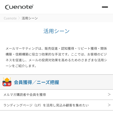
Cuenote
活用シーン
製品
活用シーン
メール配信システム
活用シーン
活用シーン
トップ
メールマーケティングは、販売促進・認知獲得・リピート獲得・関係
導入事例
構築・信頼構築に役立つ効果的な手法です。ここでは、お客様のビジ
メールリレーサーバー
会員獲得／ニーズ把握
ネスを促進し、メールの投資対効果を高めるためのさまざまな活用シ
サポート
ーンをご紹介します。
kintone（キントーン）メール配信
セミナー
コストを抑える
会員獲得／ニーズ把握
ブログ・各種資料
メルマガ購読者や会員を獲得
遅延なく確実・高速に送る
SMS配信サービス
ブログ・各種資料
トップ
ランディングページ（LP）を活用し見込み顧客を集めたい
資料請求・お問い合わせ