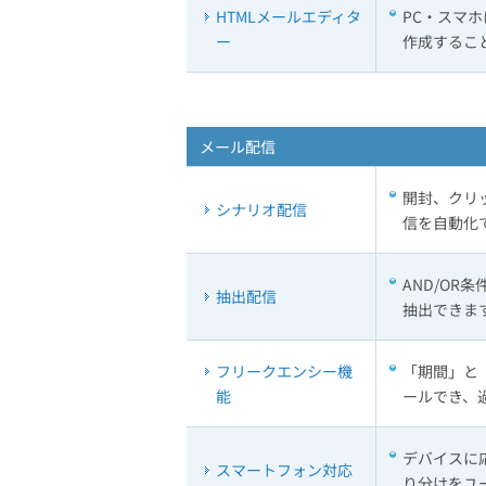
HTMLメールエディタ
PC・スマ
ー
作成するこ
メール配信
開封、クリ
シナリオ配信
信を自動化
AND/O
抽出配信
抽出できま
フリークエンシー機
「期間」と
能
ールでき、
デバイスに
スマートフォン対応
り分けをユ