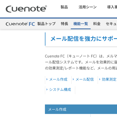
製品
活用シーン
導入
製品トップ
特長
機能一覧
料金
セキュ
Cuenote
メール配信システム・メルマガ配信サービス
マーケティングブログ
会員獲得／ニーズ把握
メール配信を強力にサポ
メール配信システム
効果改善・顧客育成
Cuenote FC（キューノート FC）は
ール配信システムです。メールを効果的に
の効果測定/レポート機能など、メールの用
SMS配信サービス
メール作成
メール配信
効果測定
システム構成
アンケートシステム・フォーム
メール作成