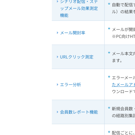
シナリオ配信・ステ
自動で配信
ップメール効果測定
ル）の結果
機能
メールが開
メール開封率
※PC向けH
メール本文
URLクリック測定
ます。
エラーメー
エラー分析
たメールア
ウンロード
新規会員数
会員数レポート機能
の経路別集
配信ごとに