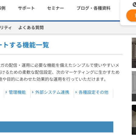
事例
サポート
セミナー
ブログ・各種資料
リティ
よくある質問
機能一覧
コストを抑える
資料ダウンロード
遅延なく確実・高速に送
メ
ートする機能一覧
メールリレーサーバー
ki
システム連携・効率化
セキュリティ対策
、メルマガの配信・運用に必要な機能を備えたシンプルで使いやすいメ
届けるための柔軟な配信設定、次のマーケティングに生かすため
途や目的にあわせた効果的な運用を行っていただけます。
認証サービス
管理機能
外部システム連携
各種設定その他
緊急参集・安否確認