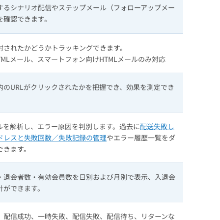
するシナリオ配信やステップメール（フォローアップメー
を確認できます。
封されたかどうかトラッキングできます。
TMLメール、スマートフォン向けHTMLメールのみ対応
内のURLがクリックされたかを把握でき、効果を測定でき
ルを解析し、エラー原因を判別します。過去に
配送失敗し
ドレスと失敗回数／失敗記録の管理
やエラー履歴一覧をダ
できます。
・退会者数・有効会員数を日別および月別で表示、入退会
計ができます。
、配信成功、一時失敗、配信失敗、配信待ち、リターンな