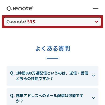
Cuenote
メールリレーサーバー
よくある質問
製品
製品トップ
活用シーン
メール配信システム
高速・安定配信
よくある質問
活用シーン
トップ
導入事例
DR（ディザスタリカバリ）
メールリレーサーバー
会員獲得／ニーズ把握
サポート
機能一覧
1時間890万通配信というのは、送信・受信
料金
kintone（キントーン）メール配信
セミナー
コストを抑える
どちらの性能ですか？
よくある質問
ブログ・各種資料
遅延なく確実・高速に送る
携帯アドレスへのメール配信は可能です
SMS配信サービス
か？
ブログ・各種資料
トップ