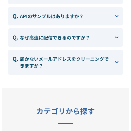
資料請求・お問い合わせ
組織的に管理
マーケティングブログ
認証サービス
APIのサンプルはありますか？
無料トライアル
資料ダウンロード
効果改善・顧客育成
Webプッシュ通知サービス
なぜ高速に配信できるのですか？
03-6820-0515
06-6131-9960
メール配信用語集
東京
大阪
システム連携・効率化
（平日 10:00〜18:00）
届かないメールアドレスをクリーニングで
アンケートシステム・フォーム
きますか？
セキュリティ対策
緊急参集・安否確認
デジタルマーケティング
カテゴリから探す
SNSプロモーション支援事業
（当社グループ企業）