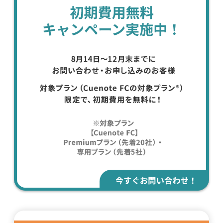
資料請求・お問い合わせ
組織的に管理
マーケティングブログ
認証サービス
無料トライアル
資料ダウンロード
効果改善・顧客育成
Webプッシュ通知サービス
03-6820-0515
06-6131-9960
メール配信用語集
東京
大阪
システム連携・効率化
（平日 10:00〜18:00）
アンケートシステム・フォーム
セキュリティ対策
緊急参集・安否確認
デジタルマーケティング
SNSプロモーション支援事業
（当社グループ企業）