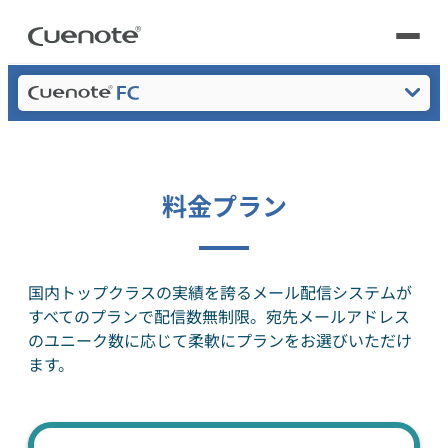
Cuenote
メール配信システム・メルマガ配信サービス
料金プラン
製品
製品トップ
活用シーン
メール配信システム
特長
料金プラン
活用シーン
トップ
導入事例
機能一覧
メールリレーサーバー
会員獲得／ニーズ把握
サポート
料金
国内トップクラスの実績を誇るメール配信システムが
すべてのプランで配信数無制限。
宛先メールアドレス
セキュリティ
kintone（キントーン）メール配信
セミナー
コストを抑える
のユニーク数に応じて柔軟にプランをお選びいただけ
よくある質問
ます。
ブログ・各種資料
遅延なく確実・高速に送る
SMS配信サービス
ブログ・各種資料
トップ