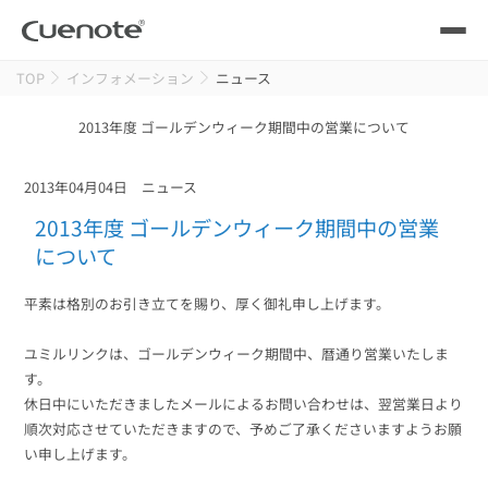
TOP
インフォメーション
ニュース
製品
2013年度 ゴールデンウィーク期間中の営業について
メール配信システム
活用シーン
2013年04月04日
ニュース
活用シーン
トップ
導入事例
2013年度 ゴールデンウィーク期間中の営業
メールリレーサーバー
について
会員獲得／ニーズ把握
サポート
平素は格別のお引き立てを賜り、厚く御礼申し上げます。
kintone（キントーン）メール配信
セミナー
コストを抑える
ユミルリンクは、ゴールデンウィーク期間中、暦通り営業いたしま
す。
ブログ・各種資料
休日中にいただきましたメールによるお問い合わせは、翌営業日より
遅延なく確実・高速に送る
SMS配信サービス
順次対応させていただきますので、予めご了承くださいますようお願
ブログ・各種資料
トップ
い申し上げます。
資料請求・お問い合わせ