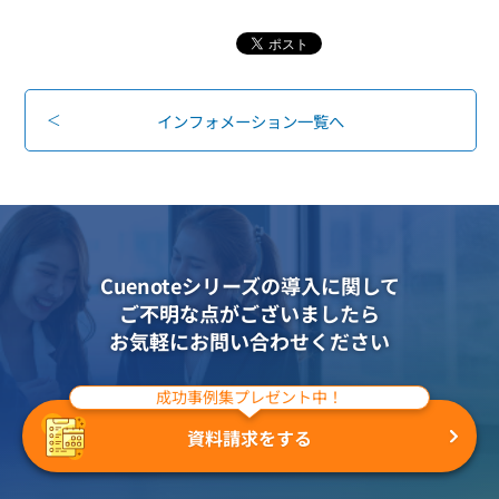
組織的に管理
マーケティングブログ
認証サービス
無料トライアル
資料ダウンロード
効果改善・顧客育成
03-6820-0515
06-6131-9960
東京
大阪
Webプッシュ通知サービス
インフォメーション一覧へ
（平日 10:00〜18:00）
メール配信用語集
システム連携・効率化
アンケートシステム・フォーム
セキュリティ対策
Cuenoteシリーズの導入に関して
緊急参集・安否確認
ご不明な点がございましたら
デジタルマーケティング
お気軽にお問い合わせください
成功事例集プレゼント中！
SNSプロモーション支援事業
資料請求をする
（当社グループ企業）