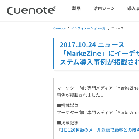
製品
活用シーン
導入
Cuenote
インフォメーション一覧
ニュース
マーケティングブログ
会員獲得／ニーズ把握
2017.10.24 ニュース
「MarkeZine」にイ
メール配信システム
ステム導入事例が掲載され
効果改善・顧客育成
SMS配信サービス
マーケター向け専門メディア「MarkeZin
事例が掲載されました 。
■掲載媒体
マーケター向け専門メディア「MarkeZin
アンケートシステム・フォーム
■掲載記事
『
1日120種類のメール送信で顧客との接