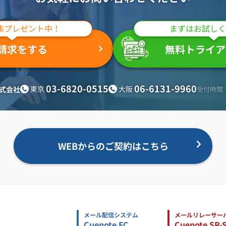
集プレゼント中！
まずはお試しく
請求をする
無料トライア
03-6820-0515
06-6131-9960
東京
大阪
式会社
受付時間 平
WEBからのご契約はこちら
メール配信システム
メールリレーサー
Cuenote FC
Cuenote SR-