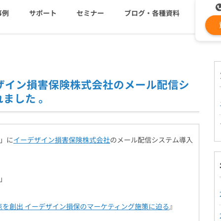
事例
サポート
セミナー
ブログ・各種資料
コストを抑える
資料ダウンロード
遅延なく確実・高速に送
メ
ーデザイン損害保険株式会社のメール配信シ
メールリレーサーバー
ki
ました 。
システム連携・効率化
セキュリティ対策
認証サービス
e」に
イーデザイン損害保険株式会社
のメール配信システム導入
e」
緊急参集・安否確認
点を創出 イーデザイン損保のマーケティング施策に迫る
』