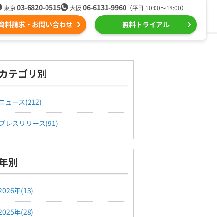
03-6820-0515
06-6131-9960
東京
大阪
（平日 10:00〜18:00）
資料請求・お問い合わせ
無料トライアル
る
ール配信用語集
組織的に管理
カテゴリ別
ntone（キントーン）メール配信
デジタルマーケティング
ニュース(212)
プレスリリース(91)
Webプッシュ通知サービス
（当社グループ企業）
年別
SNSプロモーション支援事業
2026年(13)
2025年(28)