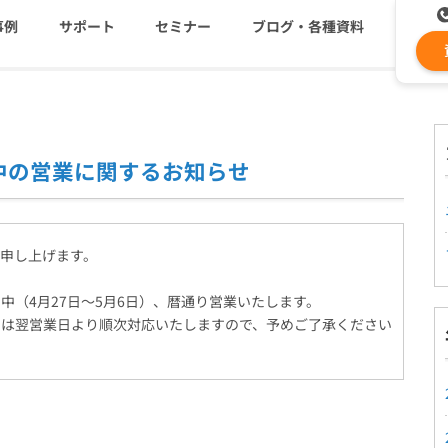
事例
サポート
セミナー
ブログ・各種資料
コストを抑える
資料ダウンロード
遅延なく確実・高速に送
メ
中の営業に関するお知らせ
メールリレーサーバー
ki
システム連携・効率化
セキュリティ対策
申し上げます。
認証サービス
中（4月27日～5月6日）、暦通り営業いたします。
せは翌営業日より順次対応いたしますので、予めご了承ください
緊急参集・安否確認