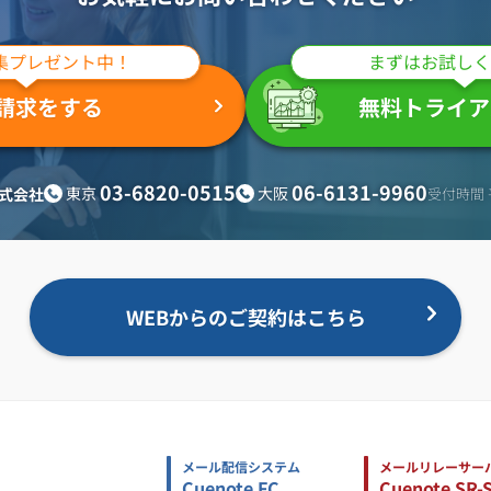
集プレゼント中！
まずはお試しく
請求をする
無料トライア
03-6820-0515
06-6131-9960
東京
大阪
式会社
受付時間 平
WEBからのご契約はこちら
メール配信システム
メールリレーサー
Cuenote FC
Cuenote SR-