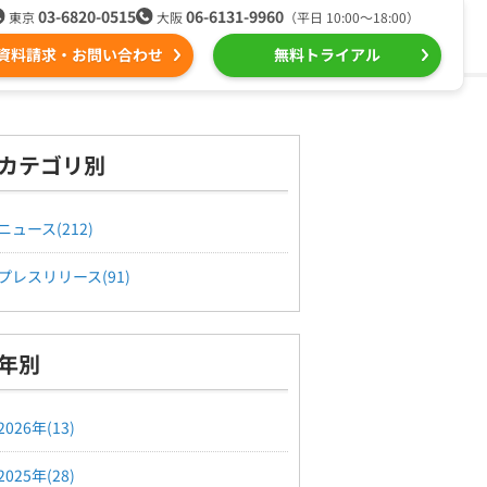
03-6820-0515
06-6131-9960
東京
大阪
（平日 10:00〜18:00）
資料請求・お問い合わせ
無料トライアル
る
ール配信用語集
組織的に管理
カテゴリ別
ntone（キントーン）メール配信
デジタルマーケティング
ニュース(212)
プレスリリース(91)
Webプッシュ通知サービス
（当社グループ企業）
年別
SNSプロモーション支援事業
2026年(13)
2025年(28)