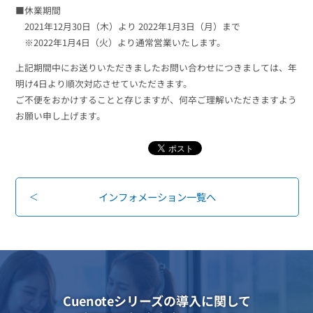
組織的に管理
マーケティングブログ
■休業期間
認証サービス
無料トライアル
2021年12月30日（木）より 2022年1月3日（月）まで
※2022年1月4日（火）より通常営業いたします。
資料ダウンロード
効果改善・顧客育成
03-6820-0515
06-6131-9960
東京
大阪
上記期間中にお送りいただきましたお問い合わせにつきましては、年
Webプッシュ通知サービス
（平日 10:00〜18:00）
メール配信用語集
明け4日より順次対応させていただきます。
ご不便をおかけすることと存じますが、何卒ご理解いただきますよう
システム連携・効率化
お願い申し上げます。
アンケートシステム・フォーム
セキュリティ対策
緊急参集・安否確認
インフォメーション一覧へ
デジタルマーケティング
SNSプロモーション支援事業
（当社グループ企業）
Cuenoteシリーズの導入に関して