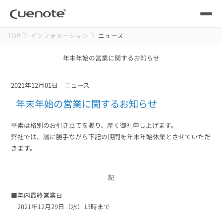
TOP
インフォメーション
ニュース
製品
年末年始の営業に関するお知らせ
メール配信システム
活用シーン
2021年12月01日
ニュース
活用シーン
トップ
導入事例
年末年始の営業に関するお知らせ
メールリレーサーバー
会員獲得／ニーズ把握
サポート
平素は格別のお引き立てを賜り、厚く御礼申し上げます。
弊社では、誠に勝手ながら下記の期間を年末年始休業とさせていただ
きます。
kintone（キントーン）メール配信
セミナー
コストを抑える
記
ブログ・各種資料
遅延なく確実・高速に送る
SMS配信サービス
■年内最終営業日
ブログ・各種資料
トップ
2021年12月29日（水）13時まで
資料請求・お問い合わせ