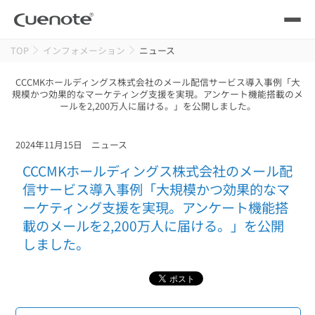
TOP
インフォメーション
ニュース
製品
CCCMKホールディングス株式会社のメール配信サービス導入事例「大
規模かつ効果的なマーケティング支援を実現。アンケート機能搭載のメ
メール配信システム
活用シーン
ールを2,200万人に届ける。」を公開しました。
活用シーン
トップ
導入事例
2024年11月15日
ニュース
メールリレーサーバー
会員獲得／ニーズ把握
CCCMKホールディングス株式会社のメール配
サポート
信サービス導入事例「大規模かつ効果的なマ
ーケティング支援を実現。アンケート機能搭
kintone（キントーン）メール配信
セミナー
コストを抑える
載のメールを2,200万人に届ける。」を公開
しました。
ブログ・各種資料
遅延なく確実・高速に送る
SMS配信サービス
ブログ・各種資料
トップ
資料請求・お問い合わせ