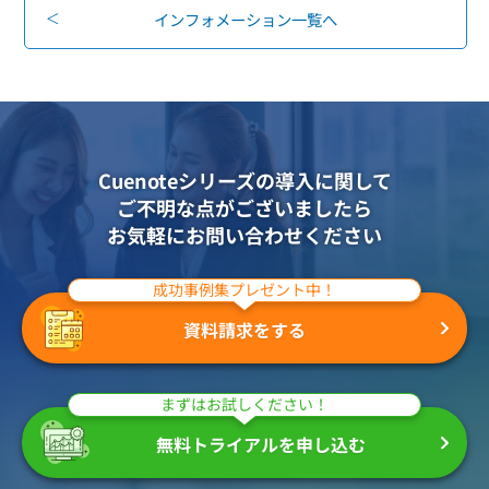
組織的に管理
マーケティングブログ
インフォメーション一覧へ
認証サービス
無料トライアル
資料ダウンロード
効果改善・顧客育成
03-6820-0515
06-6131-9960
東京
大阪
Webプッシュ通知サービス
（平日 10:00〜18:00）
メール配信用語集
システム連携・効率化
Cuenoteシリーズの導入に関して
アンケートシステム・フォーム
ご不明な点がございましたら
お気軽にお問い合わせください
セキュリティ対策
成功事例集プレゼント中！
緊急参集・安否確認
デジタルマーケティング
資料請求をする
SNSプロモーション支援事業
まずはお試しください！
（当社グループ企業）
無料トライアルを申し込む