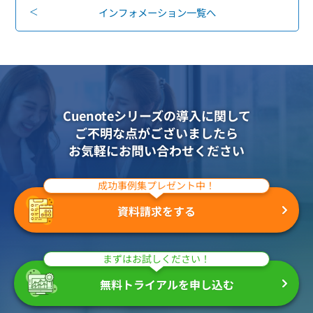
組織的に管理
マーケティングブログ
インフォメーション一覧へ
認証サービス
無料トライアル
資料ダウンロード
効果改善・顧客育成
03-6820-0515
06-6131-9960
東京
大阪
Webプッシュ通知サービス
（平日 10:00〜18:00）
メール配信用語集
システム連携・効率化
Cuenoteシリーズの導入に関して
アンケートシステム・フォーム
ご不明な点がございましたら
お気軽にお問い合わせください
セキュリティ対策
成功事例集プレゼント中！
緊急参集・安否確認
デジタルマーケティング
資料請求をする
SNSプロモーション支援事業
まずはお試しください！
（当社グループ企業）
無料トライアルを申し込む