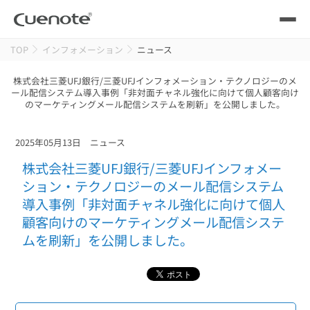
TOP
インフォメーション
ニュース
製品
株式会社三菱UFJ銀行/三菱UFJインフォメーション・テクノロジーのメ
ール配信システム導入事例「非対面チャネル強化に向けて個人顧客向け
メール配信システム
活用シーン
のマーケティングメール配信システムを刷新」を公開しました。
活用シーン
トップ
導入事例
2025年05月13日
ニュース
メールリレーサーバー
会員獲得／ニーズ把握
株式会社三菱UFJ銀行/三菱UFJインフォメー
サポート
ション・テクノロジーのメール配信システム
導入事例「非対面チャネル強化に向けて個人
kintone（キントーン）メール配信
セミナー
コストを抑える
顧客向けのマーケティングメール配信システ
ムを刷新」を公開しました。
ブログ・各種資料
遅延なく確実・高速に送る
SMS配信サービス
ブログ・各種資料
トップ
資料請求・お問い合わせ