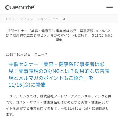
TOP
インフォメーション
ニュース
製品
共催セミナー「美容・健康系EC事業者は必見！薬事表現のOK/NGと
は？効果的な広告表現とメルマガのポイントもご紹介」を11/15(金)に
メール配信システム
活用シーン
開催
活用シーン
トップ
導入事例
2019年10月24日
ニュース
メールリレーサーバー
会員獲得／ニーズ把握
共催セミナー「美容・健康系EC事業者は必
サポート
見！薬事表現のOK/NGとは？効果的な広告表
現とメルマガのポイントもご紹介」を
kintone（キントーン）メール配信
セミナー
コストを抑える
11/15(金)に開催
ブログ・各種資料
ユミルリンクでは、株式会社アートワークスコンサルティングと共
遅延なく確実・高速に送る
SMS配信サービス
同で、コスメ・サプリ・健康食品をはじめとする美容・健康系ECサ
ブログ・各種資料
トップ
イトを運営する事業者向けのセミナーを11月15日（金）に開催致し
資料請求・お問い合わせ
ます。