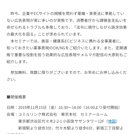
組織的に管理
マーケティングブログ
認証サービス
無料トライアル
昨今、企業やECサイトの規模を問わず薬機・景表法に準拠してい
資料ダウンロード
ない広告表現が実に多いのが実態です。消費者庁から課徴金支払いを
効果改善・顧客育成
03-6820-0515
06-6131-9960
命ぜられるトラブルも多発しており、「法令に順守しながら訴求効果
東京
大阪
Webプッシュ通知サービス
の最大化を図る」ことが求められています。
（平日 10:00〜18:00）
メール配信用語集
本セミナーでは、美容・健康系ECビジネスに携わる全事業者に、
システム連携・効率化
知っておきたい薬事表現のOK/NGをご紹介いたします。また、定期通
販で重要な役割を担う効果的な広告表現やメルマガ配信の大原則もご
アンケートシステム・フォーム
紹介します。
セキュリティ対策
参加無料、席数に限りがございますので、お早めにお申し込みくだ
さい。
緊急参集・安否確認
デジタルマーケティング
■開催概要
日時：2019年11月15日（金）16:30～18:00（16:00より受付開始）
SNSプロモーション支援事業
会場：ユミルリンク株式会社 東京本社 セミナールーム
（当社グループ企業）
東京都渋谷区代々木2-2-1 小田急サザンタワー12F（
地図
）
新宿駅より徒歩3分、代々木駅より徒歩6分、新宿三丁目駅よ