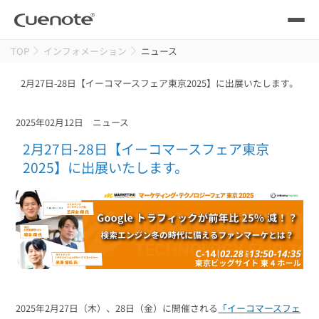
TOP
インフォメーション
ニュース
製品
2月27日-28日【イーコマースフェア東京2025】に出展いたします。
メール配信システム
活用シーン
2025年02月12日
ニュース
活用シーン
トップ
導入事例
2月27日-28日【イーコマースフェア東京
メールリレーサーバー
2025】に出展いたします。
会員獲得／ニーズ把握
サポート
kintone（キントーン）メール配信
セミナー
コストを抑える
ブログ・各種資料
遅延なく確実・高速に送る
SMS配信サービス
ブログ・各種資料
トップ
2025年2月27日（木）、28日（金）に開催される
「イーコマースフェ
資料請求・お問い合わせ