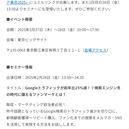
組織的に管理
マーケティングブログ
ア東京2025」
にユミルリンクが出展します。また2日目の28日（金）
認証サービス
13:50よりセミナーにも登壇いたします。ぜひご参加ください。
無料トライアル
資料ダウンロード
■イベント概要
効果改善・顧客育成
03-6820-0515
06-6131-9960
東京
大阪
Webプッシュ通知サービス
会期：2025年2月27日（木）～28日（金）10:00～17:00
（平日 10:00〜18:00）
メール配信用語集
会場：東京ビッグサイト
システム連携・効率化
〒135-0063 東京都江東区有明３丁目１１−１（
会場アクセス
）
アンケートシステム・フォーム
セキュリティ対策
■セミナー情報
緊急参集・安否確認
出演日時：2025年2月28日（金）13:50～14:35
デジタルマーケティング
タイトル：
Googleトラフィックが前年比25%減！？検索エンジン冬
の時代に備えるファンマーケとは？
SNSプロモーション支援事業
販促・マーケティング担当者必見！
昨今話題となっているGoogle検索のトラフィック減少を切り口に、
（当社グループ企業）
新規顧客獲得～リピート購入、ファン化までの施策をメルマガ・SNS
を活用して実現する方法をお話しします。