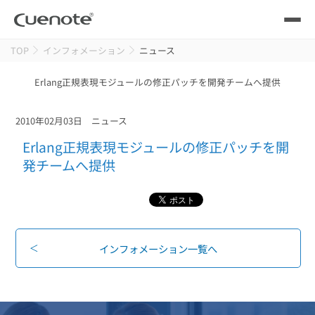
TOP
インフォメーション
ニュース
製品
Erlang正規表現モジュールの修正パッチを開発チームへ提供
メール配信システム
活用シーン
2010年02月03日
ニュース
活用シーン
トップ
導入事例
Erlang正規表現モジュールの修正パッチを開
メールリレーサーバー
発チームへ提供
会員獲得／ニーズ把握
サポート
kintone（キントーン）メール配信
セミナー
コストを抑える
インフォメーション一覧へ
ブログ・各種資料
遅延なく確実・高速に送る
SMS配信サービス
ブログ・各種資料
トップ
資料請求・お問い合わせ