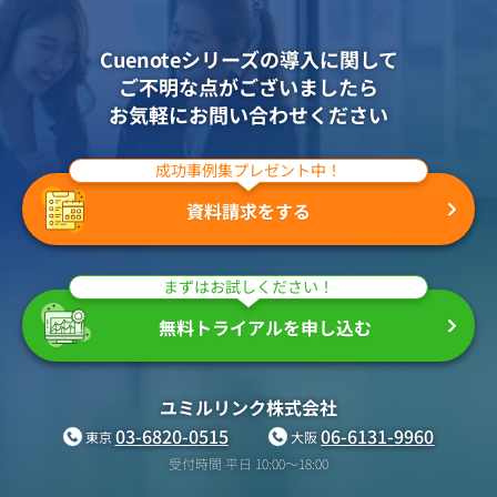
組織的に管理
マーケティングブログ
認証サービス
無料トライアル
Cuenoteシリーズの導入に関して
資料ダウンロード
効果改善・顧客育成
ご不明な点がございましたら
03-6820-0515
06-6131-9960
東京
大阪
お気軽にお問い合わせください
Webプッシュ通知サービス
（平日 10:00〜18:00）
メール配信用語集
システム連携・効率化
成功事例集プレゼント中！
アンケートシステム・フォーム
資料請求をする
セキュリティ対策
まずはお試しください！
緊急参集・安否確認
デジタルマーケティング
無料トライアルを申し込む
SNSプロモーション支援事業
ユミルリンク株式会社
03-6820-0515
06-6131-9960
東京
大阪
（当社グループ企業）
受付時間 平日 10:00〜18:00