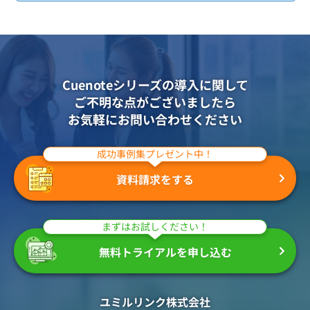
組織的に管理
マーケティングブログ
認証サービス
無料トライアル
資料ダウンロード
効果改善・顧客育成
03-6820-0515
06-6131-9960
東京
大阪
Webプッシュ通知サービス
（平日 10:00〜18:00）
Cuenoteシリーズの導入に関して
メール配信用語集
システム連携・効率化
ご不明な点がございましたら
お気軽にお問い合わせください
アンケートシステム・フォーム
セキュリティ対策
成功事例集プレゼント中！
資料請求をする
緊急参集・安否確認
デジタルマーケティング
まずはお試しください！
SNSプロモーション支援事業
無料トライアルを申し込む
（当社グループ企業）
ユミルリンク株式会社