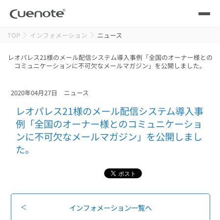
TOP
インフォメーション
ニュース
製品
レオパレス21様のメール配信システム導入事例「全国のオーナー様との
コミュニケーションに不可欠なメールマガジン」を公開しました。
メール配信システム
活用シーン
活用シーン
トップ
2020年04月27日
ニュース
導入事例
レオパレス21様のメール配信システム導入事
メールリレーサーバー
会員獲得／ニーズ把握
例「全国のオーナー様とのコミュニケーショ
サポート
ンに不可欠なメールマガジン」を公開しまし
た。
kintone（キントーン）メール配信
セミナー
コストを抑える
ブログ・各種資料
遅延なく確実・高速に送る
SMS配信サービス
ブログ・各種資料
トップ
インフォメーション一覧へ
資料請求・お問い合わせ