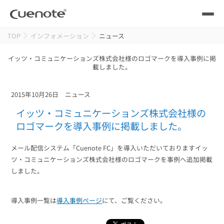
TOP
インフォメーション
ニュース
製品
イッツ・コミュニケーションズ株式会社様のロゴマークを導入事例に掲
載しました。
メール配信システム
活用シーン
活用シーン
トップ
2015年10月26日
ニュース
導入事例
イッツ・コミュニケーションズ株式会社様の
メールリレーサーバー
会員獲得／ニーズ把握
ロゴマークを導入事例に掲載しました。
サポート
メール配信システム「Cuenote FC」を導入いただいておりますイッ
kintone（キントーン）メール配信
セミナー
コストを抑える
ツ・コミュニケーションズ株式会社様のロゴマークを事例へ追加掲載
しました。
ブログ・各種資料
遅延なく確実・高速に送る
SMS配信サービス
導入事例一覧は
導入事例ページ
にて、ご覧ください。
ブログ・各種資料
トップ
資料請求・お問い合わせ