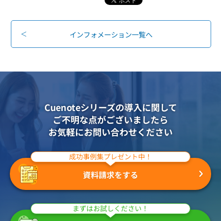
組織的に管理
マーケティングブログ
認証サービス
無料トライアル
資料ダウンロード
インフォメーション一覧へ
効果改善・顧客育成
03-6820-0515
06-6131-9960
東京
大阪
Webプッシュ通知サービス
（平日 10:00〜18:00）
メール配信用語集
システム連携・効率化
アンケートシステム・フォーム
Cuenoteシリーズの導入に関して
セキュリティ対策
ご不明な点がございましたら
お気軽にお問い合わせください
緊急参集・安否確認
デジタルマーケティング
成功事例集プレゼント中！
資料請求をする
SNSプロモーション支援事業
（当社グループ企業）
まずはお試しください！