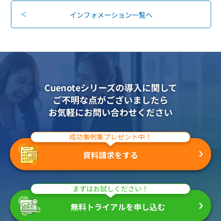
組織的に管理
マーケティングブログ
認証サービス
インフォメーション一覧へ
無料トライアル
資料ダウンロード
効果改善・顧客育成
03-6820-0515
06-6131-9960
東京
大阪
Webプッシュ通知サービス
（平日 10:00〜18:00）
メール配信用語集
システム連携・効率化
Cuenoteシリーズの導入に関して
アンケートシステム・フォーム
ご不明な点がございましたら
セキュリティ対策
お気軽にお問い合わせください
緊急参集・安否確認
成功事例集プレゼント中！
デジタルマーケティング
資料請求をする
SNSプロモーション支援事業
まずはお試しください！
（当社グループ企業）
無料トライアルを申し込む