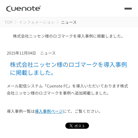
TOP
インフォメーション
ニュース
製品
株式会社ニッセン様のロゴマークを導入事例に掲載しました。
メール配信システム
活用シーン
2015年11月04日
ニュース
活用シーン
トップ
導入事例
株式会社ニッセン様のロゴマークを導入事例
メールリレーサーバー
に掲載しました。
会員獲得／ニーズ把握
サポート
メール配信システム「Cuenote FC」を導入いただいております株式
会社ニッセン様のロゴマークを事例へ追加掲載しました。
kintone（キントーン）メール配信
セミナー
コストを抑える
導入事例一覧は
導入事例ページ
にて、ご覧ください。
ブログ・各種資料
遅延なく確実・高速に送る
SMS配信サービス
ブログ・各種資料
トップ
資料請求・お問い合わせ