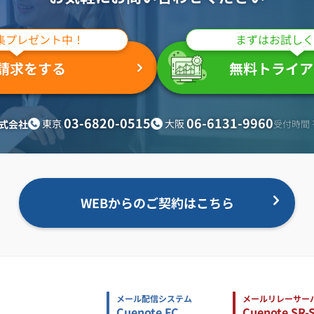
集プレゼント中！
まずはお試しく
請求をする
無料トライア
03-6820-0515
06-6131-9960
東京
大阪
式会社
受付時間 平
WEBからのご契約はこちら
メール配信システム
メールリレーサー
Cuenote FC
Cuenote SR-