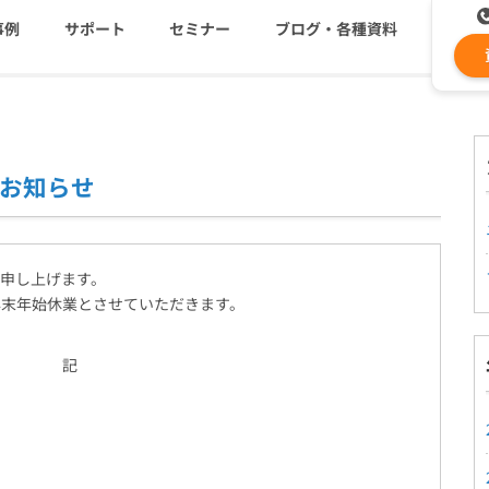
事例
サポート
セミナー
ブログ・各種資料
コストを抑える
資料ダウンロード
遅延なく確実・高速に送
メ
のお知らせ
メールリレーサーバー
ki
システム連携・効率化
セキュリティ対策
申し上げます。
認証サービス
年末年始休業とさせていただきます。
記
緊急参集・安否確認