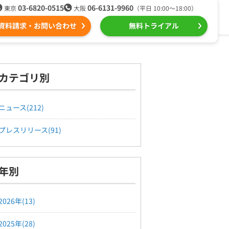
03-6820-0515
06-6131-9960
東京
大阪
（平日 10:00〜18:00）
資料請求・お問い合わせ
無料トライアル
る
ール配信用語集
組織的に管理
カテゴリ別
ntone（キントーン）メール配信
デジタルマーケティング
ニュース(212)
プレスリリース(91)
Webプッシュ通知サービス
（当社グループ企業）
年別
SNSプロモーション支援事業
2026年(13)
2025年(28)