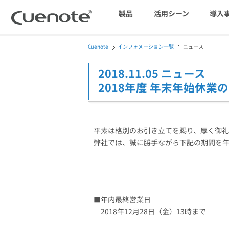
製品
活用シーン
導入
Cuenote
インフォメーション一覧
ニュース
マーケティングブログ
会員獲得／ニーズ把握
2018.11.05 ニュース
2018年度 年末年始休業
メール配信システム
効果改善・顧客育成
平素は格別のお引き立てを賜り、厚く御礼
SMS配信サービス
弊社では、誠に勝手ながら下記の期間を
アンケートシステム・フォーム
■年内最終営業日
2018年12月28日（金）13時まで