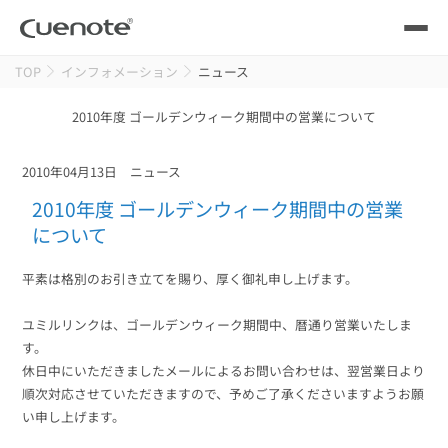
TOP
インフォメーション
ニュース
製品
2010年度 ゴールデンウィーク期間中の営業について
メール配信システム
活用シーン
2010年04月13日
ニュース
活用シーン
トップ
導入事例
2010年度 ゴールデンウィーク期間中の営業
メールリレーサーバー
について
会員獲得／ニーズ把握
サポート
平素は格別のお引き立てを賜り、厚く御礼申し上げます。
kintone（キントーン）メール配信
セミナー
コストを抑える
ユミルリンクは、ゴールデンウィーク期間中、暦通り営業いたしま
す。
ブログ・各種資料
休日中にいただきましたメールによるお問い合わせは、翌営業日より
遅延なく確実・高速に送る
SMS配信サービス
順次対応させていただきますので、予めご了承くださいますようお願
ブログ・各種資料
トップ
い申し上げます。
資料請求・お問い合わせ