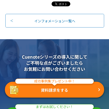
組織的に管理
マーケティングブログ
認証サービス
無料トライアル
資料ダウンロード
効果改善・顧客育成
インフォメーション一覧へ
03-6820-0515
06-6131-9960
東京
大阪
Webプッシュ通知サービス
（平日 10:00〜18:00）
メール配信用語集
システム連携・効率化
アンケートシステム・フォーム
セキュリティ対策
Cuenoteシリーズの導入に関して
ご不明な点がございましたら
緊急参集・安否確認
お気軽にお問い合わせください
デジタルマーケティング
成功事例集プレゼント中！
SNSプロモーション支援事業
資料請求をする
（当社グループ企業）
まずはお試しください！