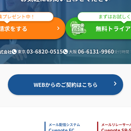
集プレゼント中！
まずはお試しく
請求をする
無料トライア
03-6820-0515
06-6131-9960
東京
大阪
式会社
受付時間 平
WEBからのご契約はこちら
メール配信システム
メールリレーサー
Cuenote FC
Cuenote SR-