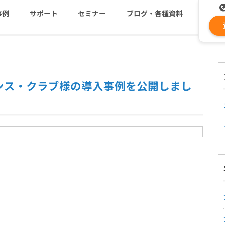
事例
サポート
セミナー
ブログ・各種資料
コストを抑える
資料ダウンロード
遅延なく確実・高速に送
メ
ンス・クラブ様の導入事例を公開しまし
メールリレーサーバー
ki
システム連携・効率化
セキュリティ対策
認証サービス
緊急参集・安否確認