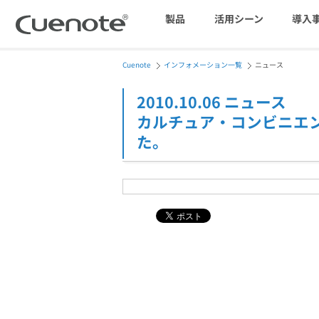
製品
活用シーン
導入
Cuenote
インフォメーション一覧
ニュース
マーケティングブログ
会員獲得／ニーズ把握
2010.10.06 ニュース
カルチュア・コンビニエ
メール配信システム
た。
効果改善・顧客育成
SMS配信サービス
アンケートシステム・フォーム