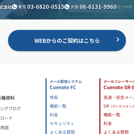
03-6820-0515
06-6131-9960
東京
大阪
式会社
受付時間 平
WEBからのご契約はこちら
メール配信システム
メールリレーサー
Cuenote FC
Cuenote SR-
特長
高速・安定メー
各種資料
機能一覧
DR
（ディザスタリ
ィングブログ
料金
機能一覧
ンロード
セキュリティ
料金
信用語
よくある質問
よくある質問