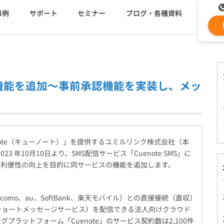
事例
サポート
セミナー
ブログ・各種資料
コストを抑える
資料ダウンロード
遅延なく確実・高速に送
メ
承認機能を追加～事前承認機能を実装し、メッ
メールリレーサーバー
ki
システム連携・効率化
セキュリティ対策
認証サービス
ote（キューノート）」を提供するユミルリンク株式会社（本
3 年10月10日より、SMS配信サービス「Cuenote SMS」に
、利便性の向上を目的に同サービスの機能を追加します。
緊急参集・安否確認
docomo、au、SoftBank、楽天モバイル）との直接接続（直収）
（ショートメッセージサービス）を配信できる法人向けクラウド
グプラットフォーム「Cuenote」のサービス契約数は2,100件