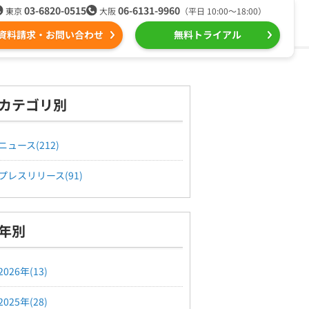
03-6820-0515
06-6131-9960
東京
大阪
（平日 10:00〜18:00）
資料請求・お問い合わせ
無料トライアル
る
ール配信用語集
組織的に管理
カテゴリ別
ntone（キントーン）メール配信
デジタルマーケティング
ニュース(212)
プレスリリース(91)
Webプッシュ通知サービス
（当社グループ企業）
年別
SNSプロモーション支援事業
2026年(13)
2025年(28)