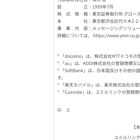
設 立：1999年7月
株 式 情 報：東京証券取引所 グロース
本 社：東京都渋谷区代々木2-2-1 
事 業 内 容：メッセージングソリュ
詳細については、 https://www.ymir.c
* 「docomo」は、株式会社NTTドコ
* 「au」は、KDDI株式会社の登録商標
* 「SoftBank」は、日本国及びそ
す。
* 「楽天モバイル」は、楽天株式会社の
* 「Cuenote」は、ユミルリンクの登録
以 上
【
ユミルリン