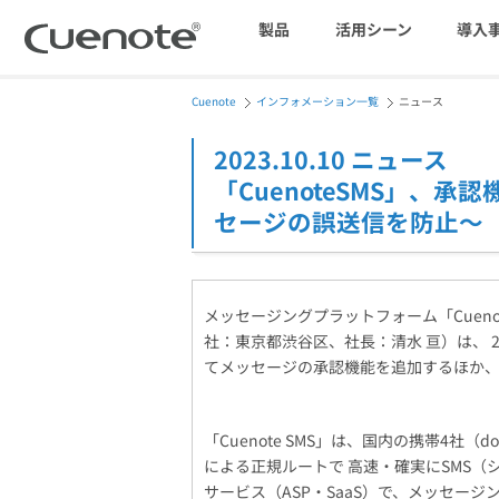
製品
活用シーン
導入
Cuenote
インフォメーション一覧
ニュース
マーケティングブログ
会員獲得／ニーズ把握
2023.10.10 ニュース
「CuenoteSMS」、
メール配信システム
セージの誤送信を防止～
効果改善・顧客育成
SMS配信サービス
メッセージングプラットフォーム「Cuen
社：東京都渋谷区、社長：清水 亘）は、 202
てメッセージの承認機能を追加するほか
アンケートシステム・フォーム
「Cuenote SMS」は、国内の携帯4社（
による正規ルートで 高速・確実にSMS
サービス（ASP・SaaS）で、メッセージン