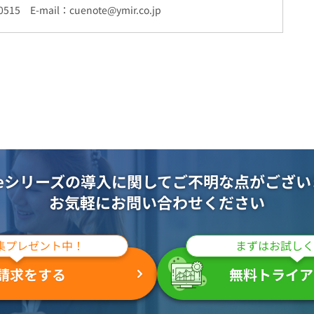
0515 E-mail：cuenote@ymir.co.jp
oteシリーズの導入に関して
ご不明な点がござい
お気軽にお問い合わせください
集プレゼント中！
まずはお試しく
請求をする
無料トライア