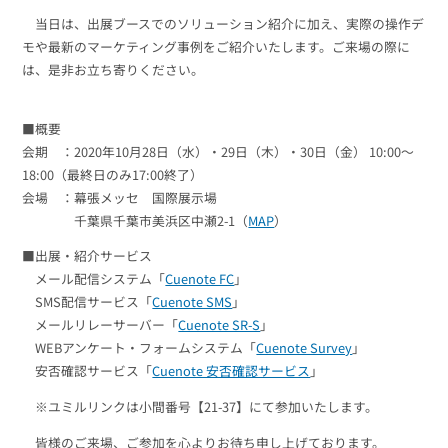
組織的に管理
マーケティングブログ
認証サービス
当日は、出展ブースでのソリューション紹介に加え、実際の操作デ
無料トライアル
モや最新のマーケティング事例をご紹介いたします。ご来場の際に
資料ダウンロード
は、是非お立ち寄りください。
効果改善・顧客育成
03-6820-0515
06-6131-9960
東京
大阪
Webプッシュ通知サービス
（平日 10:00〜18:00）
メール配信用語集
■概要
システム連携・効率化
会期 ：2020年10月28日（水）・29日（木）・30日（金） 10:00～
18:00（最終日のみ17:00終了）
アンケートシステム・フォーム
会場 ：幕張メッセ 国際展示場
セキュリティ対策
千葉県千葉市美浜区中瀬2-1（
MAP
）
■出展・紹介サービス
緊急参集・安否確認
メール配信システム「
Cuenote FC
」
デジタルマーケティング
SMS配信サービス「
Cuenote SMS
」
メールリレーサーバー「
Cuenote SR-S
」
WEBアンケート・フォームシステム「
Cuenote Survey
」
SNSプロモーション支援事業
安否確認サービス「
Cuenote 安否確認サービス
」
（当社グループ企業）
※ユミルリンクは小間番号【21-37】にて参加いたします。
皆様のご来場、ご参加を心よりお待ち申し上げております。