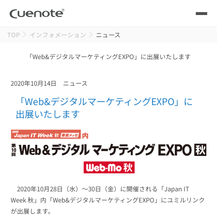
TOP
インフォメーション
ニュース
製品
「Web&デジタルマーケティングEXPO」に出展いたします
メール配信システム
活用シーン
2020年10月14日
ニュース
活用シーン
トップ
導入事例
「Web&デジタルマーケティングEXPO」に
メールリレーサーバー
出展いたします
会員獲得／ニーズ把握
サポート
kintone（キントーン）メール配信
セミナー
コストを抑える
ブログ・各種資料
遅延なく確実・高速に送る
SMS配信サービス
2020年10月28日（水）～30日（金）に開催される「Japan IT
ブログ・各種資料
トップ
Week 秋」内「Web&デジタルマーケティングEXPO」にユミルリンク
資料請求・お問い合わせ
が出展します。