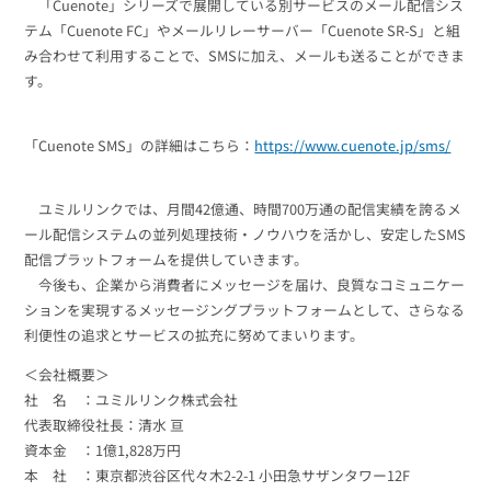
「Cuenote」シリーズで展開している別サービスのメール配信シス
テム「Cuenote FC」やメールリレーサーバー「Cuenote SR-S」と組
み合わせて利用することで、SMSに加え、メールも送ることができま
す。
「Cuenote SMS」の詳細はこちら：
https://www.cuenote.jp/sms/
ユミルリンクでは、月間42億通、時間700万通の配信実績を誇るメ
ール配信システムの並列処理技術・ノウハウを活かし、安定したSMS
配信プラットフォームを提供していきます。
今後も、企業から消費者にメッセージを届け、良質なコミュニケー
ションを実現するメッセージングプラットフォームとして、さらなる
利便性の追求とサービスの拡充に努めてまいります。
＜会社概要＞
社 名 ：ユミルリンク株式会社
代表取締役社長：清水 亘
資本金 ：1億1,828万円
本 社 ：東京都渋谷区代々木2-2-1 小田急サザンタワー12F