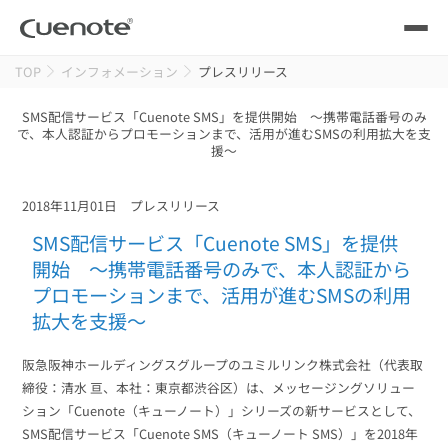
TOP
インフォメーション
プレスリリース
製品
SMS配信サービス「Cuenote SMS」を提供開始 ～携帯電話番号のみ
で、本人認証からプロモーションまで、活用が進むSMSの利用拡大を支
メール配信システム
活用シーン
援～
活用シーン
トップ
導入事例
2018年11月01日
プレスリリース
メールリレーサーバー
会員獲得／ニーズ把握
SMS配信サービス「Cuenote SMS」を提供
サポート
開始 ～携帯電話番号のみで、本人認証から
プロモーションまで、活用が進むSMSの利用
kintone（キントーン）メール配信
セミナー
コストを抑える
拡大を支援～
ブログ・各種資料
阪急阪神ホールディングスグループのユミルリンク株式会社（代表取
遅延なく確実・高速に送る
SMS配信サービス
締役：清水 亘、本社：東京都渋谷区）は、メッセージングソリュー
ブログ・各種資料
トップ
ション「Cuenote（キューノート）」シリーズの新サービスとして、
資料請求・お問い合わせ
SMS配信サービス「Cuenote SMS（キューノート SMS）」を2018年