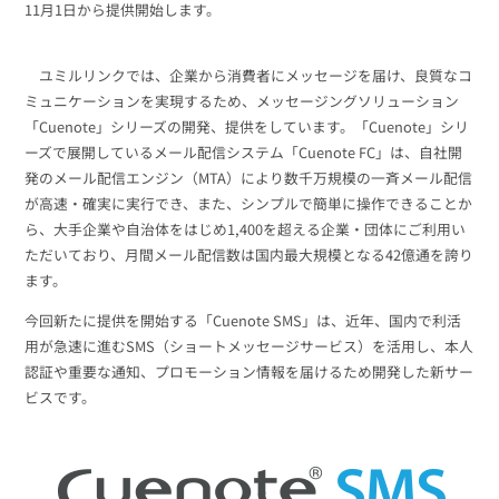
組織的に管理
マーケティングブログ
11月1日から提供開始します。
認証サービス
無料トライアル
資料ダウンロード
ユミルリンクでは、企業から消費者にメッセージを届け、良質なコ
効果改善・顧客育成
03-6820-0515
06-6131-9960
ミュニケーションを実現するため、メッセージングソリューション
東京
大阪
Webプッシュ通知サービス
「Cuenote」シリーズの開発、提供をしています。「Cuenote」シリ
（平日 10:00〜18:00）
メール配信用語集
ーズで展開しているメール配信システム「Cuenote FC」は、自社開
システム連携・効率化
発のメール配信エンジン（MTA）により数千万規模の一斉メール配信
が高速・確実に実行でき、また、シンプルで簡単に操作できることか
アンケートシステム・フォーム
ら、大手企業や自治体をはじめ1,400を超える企業・団体にご利用い
セキュリティ対策
ただいており、月間メール配信数は国内最大規模となる42億通を誇り
ます。
緊急参集・安否確認
デジタルマーケティング
今回新たに提供を開始する「Cuenote SMS」は、近年、国内で利活
用が急速に進むSMS（ショートメッセージサービス）を活用し、本人
認証や重要な通知、プロモーション情報を届けるため開発した新サー
ビスです。
SNSプロモーション支援事業
（当社グループ企業）