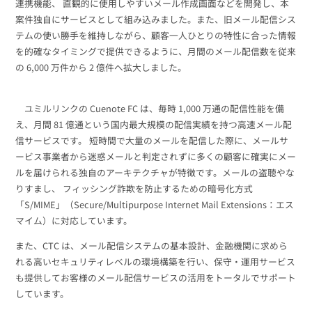
連携機能、 直観的に使用しやすいメール作成画面などを開発し、本
案件独自にサービスとして組み込みました。また、旧メール配信シス
テムの使い勝手を維持しながら、顧客一人ひとりの特性に合った情報
を的確なタイミングで提供できるように、月間のメール配信数を従来
の 6,000 万件から 2 億件へ拡大しました。
ユミルリンクの Cuenote FC は、毎時 1,000 万通の配信性能を備
え、月間 81 億通という国内最大規模の配信実績を持つ高速メール配
信サービスです。 短時間で大量のメールを配信した際に、メールサ
ービス事業者から迷惑メールと判定されずに多くの顧客に確実にメー
ルを届けられる独自のアーキテクチャが特徴です。メールの盗聴やな
りすまし、 フィッシング詐欺を防止するための暗号化方式
「S/MIME」（Secure/Multipurpose Internet Mail Extensions：エス
マイム）に対応しています。
また、CTC は、メール配信システムの基本設計、金融機関に求めら
れる高いセキュリティレベルの環境構築を行い、保守・運用サービス
も提供してお客様のメール配信サービスの活用をトータルでサポート
しています。