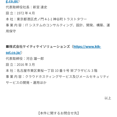
g.co.jp/
）
代表取締役社長：新宮 達史
設 立：1972 年 4 月
本 社：東京都港区虎ノ門 4-1-1 神谷町トラストタワー
事 業 内 容：IT システムのコンサルティング、設計、開発、構築、運
用保守
■株式会社ケイティケイソリューションズ（
https://www.ktk-
sol.co.jp/
）
代表取締役：河合 雄一郎
設 立：2016 年 3 月
本 社：名古屋市東区東桜一丁目 10 番 9 号 栄プラザビル 3 階
事 業 内 容：クラウドホスティングサービス及びメールセキュリティ
サービスの開発・運用ほか
以上
【本件に関するお問合せ先】