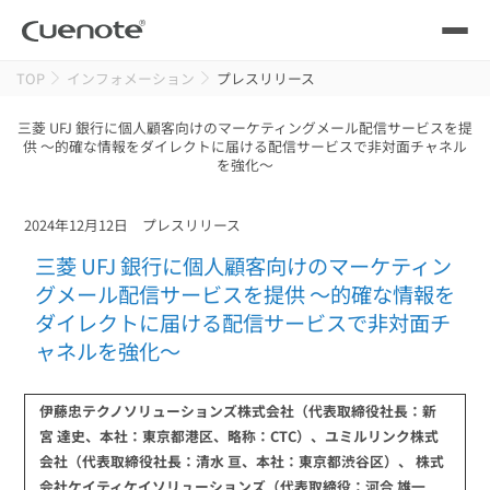
TOP
インフォメーション
プレスリリース
製品
三菱 UFJ 銀行に個人顧客向けのマーケティングメール配信サービスを提
供 ～的確な情報をダイレクトに届ける配信サービスで非対面チャネル
メール配信システム
活用シーン
を強化～
活用シーン
トップ
導入事例
2024年12月12日
プレスリリース
メールリレーサーバー
会員獲得／ニーズ把握
三菱 UFJ 銀行に個人顧客向けのマーケティン
サポート
グメール配信サービスを提供 ～的確な情報を
ダイレクトに届ける配信サービスで非対面チ
kintone（キントーン）メール配信
セミナー
コストを抑える
ャネルを強化～
ブログ・各種資料
伊藤忠テクノソリューションズ株式会社（代表取締役社長：新
遅延なく確実・高速に送る
SMS配信サービス
宮 達史、本社：東京都港区、略称：CTC）、ユミルリンク株式
ブログ・各種資料
トップ
会社（代表取締役社長：清水 亘、本社：東京都渋谷区）、 株式
資料請求・お問い合わせ
会社ケイティケイソリューションズ（代表取締役：河合 雄一