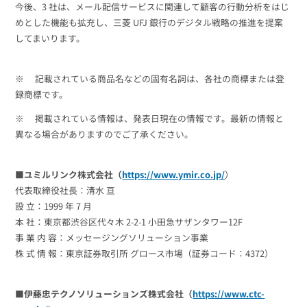
今後、3 社は、メール配信サービスに関連して顧客の行動分析をはじ
めとした機能も拡充し、三菱 UFJ 銀行のデジタル戦略の推進を提案
してまいります。
※ 記載されている商品名などの固有名詞は、各社の商標または登
録商標です。
※ 掲載されている情報は、発表日現在の情報です。最新の情報と
異なる場合がありますのでご了承ください。
■ユミルリンク株式会社（
https://www.ymir.co.jp/
）
代表取締役社長：清水 亘
設 立：1999 年 7 月
本 社：東京都渋谷区代々木 2-2-1 小田急サザンタワー12F
事 業 内 容：メッセージングソリューション事業
株 式 情 報：東京証券取引所 グロース市場（証券コード：4372）
■伊藤忠テクノソリューションズ株式会社（
https://www.ctc-