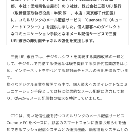
組織的に管理
マーケティングブログ
認証サービス
郎、本社：愛知県名古屋市）の 3 社は、株式会社三菱 UFJ 銀行
無料トライアル
（取締役頭取執行役員：半沢 淳一、本店：東京都千代田区）
資料ダウンロード
に、ユミルリンクのメール配信サービス 「Cuenote FC（キュー
効果改善・顧客育成
ノートエフシー）」を提供しました。個人顧客へのダイレクト
03-6820-0515
06-6131-9960
東京
大阪
Webプッシュ通知サービス
なコミュニケーション手段となるメール配信サービスで三菱
（平日 10:00〜18:00）
メール配信用語集
UFJ 銀行の非対面チャネルの強化を支援します。
システム連携・効率化
アンケートシステム・フォーム
三菱 UFJ 銀行では、デジタルシフトを実現する業務改革の一環と
して、デジタルで完結する快適な体験を提供する次世代営業店をはじ
セキュリティ対策
め、インターネットを中心とする非対面チャネルの強化を進めていま
す。
緊急参集・安否確認
様々なデジタル事業を展開する中で、個人顧客へのダイレクトなコミ
デジタルマーケティング
ュニケーション手段としては特に効果的なメール配信に注力してお
り、従来からメール配信数の拡大を検討していました。
SNSプロモーション支援事業
CTC は、高い配信性能を持つユミルリンクのメール配信サービス
（当社グループ企業）
Cuenote FC をベースに、顧客のスマートフォンに直接お知らせを通
知できるプッシュ配信システムとの連携機能、顧客管理システムとの