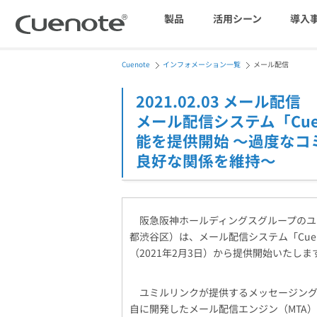
製品
活用シーン
導入
Cuenote
インフォメーション一覧
メール配信
マーケティングブログ
会員獲得／ニーズ把握
2021.02.03 メール配信
メール配信システム「Cue
メール配信システム
能を提供開始 ～過度な
効果改善・顧客育成
良好な関係を維持～
SMS配信サービス
阪急阪神ホールディングスグループのユ
都渋谷区）は、メール配信システム「Cue
（2021年2月3日）から提供開始いたしま
アンケートシステム・フォーム
ユミルリンクが提供するメッセージングソ
自に開発したメール配信エンジン（MTA