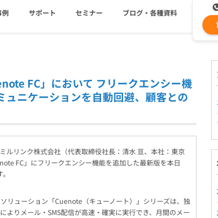
事例
サポート
セミナー
ブログ・各種資料
コストを抑える
資料ダウンロード
遅延なく確実・高速に送
メ
note FC」において フリークエンシー機
メールリレーサーバー
ki
コミュニケーションを自動回避、顧客との
システム連携・効率化
セキュリティ対策
認証サービス
ミルリンク株式会社（代表取締役社長：清水 亘、本社：東京
note FC」にフリークエンシー機能を追加した最新版を本日
す。
緊急参集・安否確認
リューション「Cuenote（キューノート）」シリーズは、独
）によりメール・SMS配信が高速・確実に実行でき、月間のメー