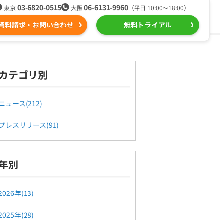
03-6820-0515
06-6131-9960
東京
大阪
（平日 10:00〜18:00）
資料請求・お問い合わせ
無料トライアル
る
ール配信用語集
組織的に管理
カテゴリ別
ntone（キントーン）メール配信
デジタルマーケティング
ニュース(212)
プレスリリース(91)
Webプッシュ通知サービス
（当社グループ企業）
年別
SNSプロモーション支援事業
2026年(13)
2025年(28)