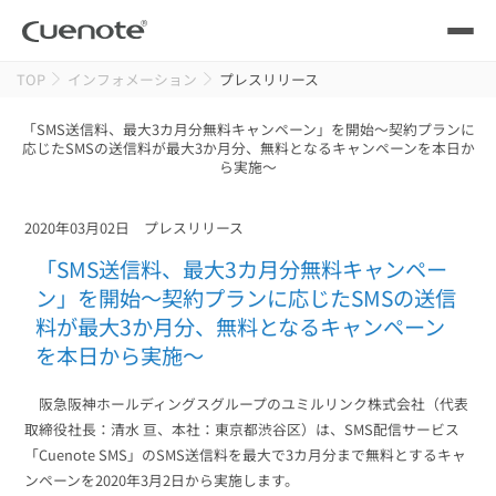
TOP
インフォメーション
プレスリリース
製品
「SMS送信料、最大3カ月分無料キャンペーン」を開始～契約プランに
応じたSMSの送信料が最大3か月分、無料となるキャンペーンを本日か
メール配信システム
活用シーン
ら実施～
活用シーン
トップ
導入事例
2020年03月02日
プレスリリース
メールリレーサーバー
会員獲得／ニーズ把握
「SMS送信料、最大3カ月分無料キャンペー
サポート
ン」を開始～契約プランに応じたSMSの送信
料が最大3か月分、無料となるキャンペーン
kintone（キントーン）メール配信
セミナー
コストを抑える
を本日から実施～
ブログ・各種資料
阪急阪神ホールディングスグループのユミルリンク株式会社（代表
遅延なく確実・高速に送る
SMS配信サービス
取締役社長：清水 亘、本社：東京都渋谷区）は、SMS配信サービス
ブログ・各種資料
トップ
「Cuenote SMS」のSMS送信料を最大で3カ月分まで無料とするキャ
資料請求・お問い合わせ
ンペーンを2020年3月2日から実施します。