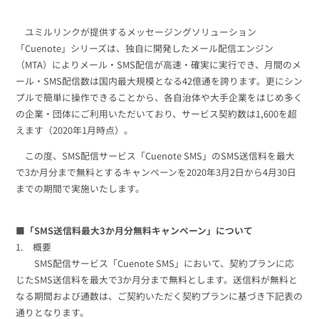
組織的に管理
マーケティングブログ
認証サービス
無料トライアル
ユミルリンクが提供するメッセージングソリューション
資料ダウンロード
「Cuenote」シリーズは、独自に開発したメール配信エンジン
効果改善・顧客育成
03-6820-0515
06-6131-9960
（MTA）によりメール・SMS配信が高速・確実に実行でき、月間のメ
東京
大阪
Webプッシュ通知サービス
ール・SMS配信数は国内最大規模となる42億通を誇ります。更にシン
（平日 10:00〜18:00）
メール配信用語集
プルで簡単に操作できることから、各自治体や大手企業をはじめ多く
システム連携・効率化
の企業・団体にご利用いただいており、サービス契約数は1,600を超
えます（2020年1月時点）。
アンケートシステム・フォーム
セキュリティ対策
この度、SMS配信サービス「Cuenote SMS」のSMS送信料を最大
で3か月分まで無料とするキャンペーンを2020年3月2日から4月30日
までの期間で実施いたします。
緊急参集・安否確認
デジタルマーケティング
■
「SMS送信料最大3か月分無料キャンペーン」について
1. 概要
SNSプロモーション支援事業
SMS配信サービス「Cuenote SMS」において、契約プランに応
じたSMS送信料を最大で3か月分まで無料とします。送信料が無料と
（当社グループ企業）
なる期間および通数は、ご契約いただく契約プランに基づき下記表の
通りとなります。