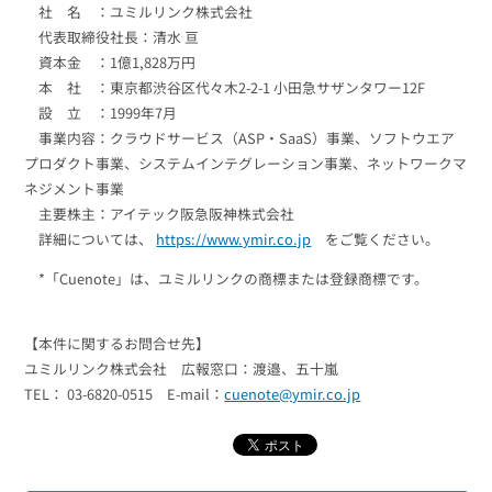
社 名 ：ユミルリンク株式会社
代表取締役社長：清水 亘
資本金 ：1億1,828万円
本 社 ：東京都渋谷区代々木2-2-1 小田急サザンタワー12F
設 立 ：1999年7月
事業内容：クラウドサービス（ASP・SaaS）事業、ソフトウエア
プロダクト事業、システムインテグレーション事業、ネットワークマ
ネジメント事業
主要株主：アイテック阪急阪神株式会社
詳細については、
https://www.ymir.co.jp
をご覧ください。
*「Cuenote」は、ユミルリンクの商標または登録商標です。
【本件に関するお問合せ先】
ユミルリンク株式会社 広報窓口：渡邉、五十嵐
TEL： 03-6820-0515 E-mail：
cuenote@ymir.co.jp