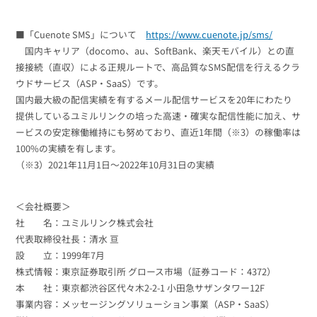
■「Cuenote SMS」について
https://www.cuenote.jp/sms/
国内キャリア（docomo、au、SoftBank、楽天モバイル）との直
接接続（直収）による正規ルートで、高品質なSMS配信を行えるクラ
ウドサービス（ASP・SaaS）です。
国内最大級の配信実績を有するメール配信サービスを20年にわたり
提供しているユミルリンクの培った高速・確実な配信性能に加え、サ
ービスの安定稼働維持にも努めており、直近1年間（※3）の稼働率は
100%の実績を有します。
（※3）2021年11月1日～2022年10月31日の実績
＜会社概要＞
社 名：ユミルリンク株式会社
代表取締役社長：清水 亘
設 立：1999年7月
株式情報：東京証券取引所 グロース市場（証券コード：4372）
本 社：東京都渋谷区代々木2-2-1 小田急サザンタワー12F
事業内容：メッセージングソリューション事業（ASP・SaaS）