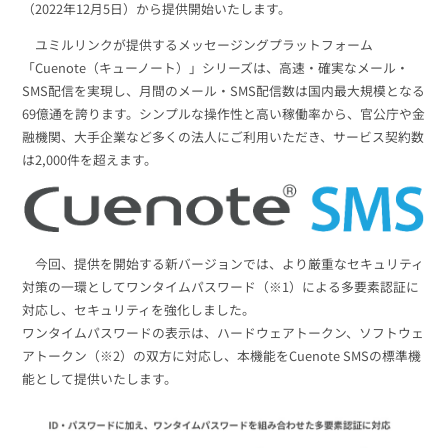
組織的に管理
マーケティングブログ
（2022年12月5日）から提供開始いたします。
認証サービス
無料トライアル
ユミルリンクが提供するメッセージングプラットフォーム
資料ダウンロード
「Cuenote（キューノート）」シリーズは、高速・確実なメール・
効果改善・顧客育成
03-6820-0515
06-6131-9960
SMS配信を実現し、月間のメール・SMS配信数は国内最大規模となる
東京
大阪
Webプッシュ通知サービス
69億通を誇ります。シンプルな操作性と高い稼働率から、官公庁や金
（平日 10:00〜18:00）
メール配信用語集
融機関、大手企業など多くの法人にご利用いただき、サービス契約数
システム連携・効率化
は2,000件を超えます。
アンケートシステム・フォーム
セキュリティ対策
今回、提供を開始する新バージョンでは、より厳重なセキュリティ
緊急参集・安否確認
デジタルマーケティング
対策の一環としてワンタイムパスワード（※1）による多要素認証に
対応し、セキュリティを強化しました。
ワンタイムパスワードの表示は、ハードウェアトークン、ソフトウェ
アトークン（※2）の双方に対応し、本機能をCuenote SMSの標準機
SNSプロモーション支援事業
能として提供いたします。
（当社グループ企業）