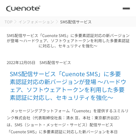
TOP
インフォメーション
SMS配信サービス
製品
SMS配信サービス「Cuenote SMS」に多要素認証対応の新バージョン
が登場 ～ハードウェア、ソフトウェアトークンを利用した多要素認証
メール配信システム
活用シーン
に対応し、セキュリティを強化～
活用シーン
トップ
導入事例
2022年12月05日
SMS配信サービス
メールリレーサーバー
会員獲得／ニーズ把握
SMS配信サービス「Cuenote SMS」に多要
サポート
素認証対応の新バージョンが登場 ～ハードウ
ェア、ソフトウェアトークンを利用した多要
kintone（キントーン）メール配信
セミナー
コストを抑える
素認証に対応し、セキュリティを強化～
ブログ・各種資料
メッセージングプラットフォーム「Cuenote」を提供するユミルリ
遅延なく確実・高速に送る
SMS配信サービス
ンク株式会社（代表取締役社長：清水 亘、本社：東京都渋谷区）
ブログ・各種資料
トップ
は、SMS（ショート・メッセージ・サービス）配信サービス
資料請求・お問い合わせ
「Cuenote SMS」に多要素認証に対応した新バージョンを本日