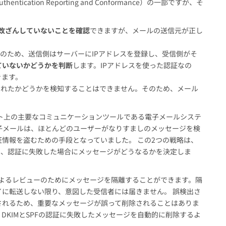
thentication Reporting and Conformance）の一部ですが、そ
改ざんしていないことを確認
できますが、メールの送信元が正し
法のため、送信側はサーバーにIPアドレスを登録し、受信側がそ
ていないかどうかを判断
します。IPアドレスを使った認証なの
きます。
されたかどうかを検知することはできません。そのため、メール
ネット上の主要なコミュニケーションツールである電子メールシステ
子メールは、ほとんどのユーザーがなりすましのメッセージを検
証情報を盗むための手段となっていました。 この2つの戦略は、
Cは、認証に失敗した場合にメッセージがどうなるかを決定しま
によるレビューのためにメッセージを隔離することができます。隔
に転送しない限り、意図した受信者には届きません。 誤検出さ
されるため、重要なメッセージが誤って削除されることはありま
DKIMとSPFの認証に失敗したメッセージを自動的に削除するよ