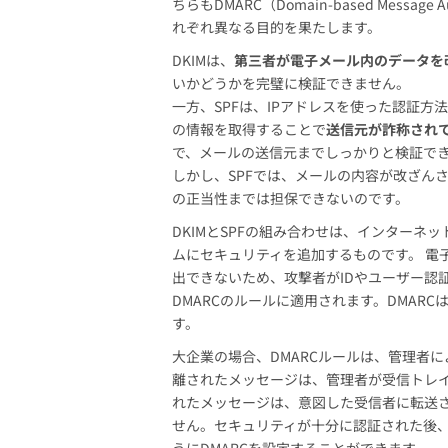
ちらもDMARC（Domain-based Message Au
れぞれ異なる目的を果たします。
DKIMは、
第三者が電子メール内のデータを
いかどうかを完璧に検証できません。
一方、SPFは、IPアドレスを使った認証方
の情報を取得することで
送信元が詐称され
で、メールの送信元までしっかりと検証で
しかし、SPFでは、メールの内容が改ざん
の正当性までは担保できないのです。
DKIMとSPFの組み合わせは、インター
ムにセキュリティを追加するものです。 電
出できないため、攻撃者がIDやユーザー認
DMARCのルールに適用されます。DMAR
す。
大企業の場合、DMARCルールは、管理者
離されたメッセージは、管理者が受信トレイ
れたメッセージは、意図した受信者に転送
せん。セキュリティが十分に認証された後、