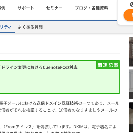
事例
サポート
セミナー
ブログ・各種資料
リティ
よくある質問
セキュリティ
DKIMとは？認証の仕組み、SPFやDMARCとの違い
コストを抑える
資料ダウンロード
遅延なく確実・高速に送
メ
メールリレーサーバー
ki
システム連携・効率化
セキュリティ対策
ガイドライン変更におけるCuenoteFCの対応
認証サービス
il）は、電子メールにおける
送信ドメイン認証技術
の一つであり、メール
緊急参集・安否確認
受信者がそれを検証することで、送信者のなりすましやメールの
Fromアドレス）を偽装しています。DKIMは、電子署名によ