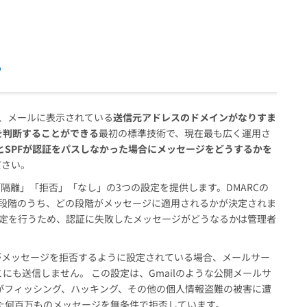
？
おり、メールに表示されている
送信元アドレスのドメインがなりすま
を判断することができる
最初の標準技術で、現在最も広く運用さ
MとSPFが認証をパスしなかった場合にメッセージをどうするかを
ださい。
、「隔離」「拒否」「なし」の3つの設定を提供します。DMARCの
の段階のうち、どの段階がメッセージに適用されるかが決定されま
の設定を行うため、認証に失敗したメッセージがどうなるかは管理者
Cがメッセージを拒否するように設定されている場合、メールサー
にも送信しません。 この設定は、Gmailのような公開メールサ
顧客がフィッシング、ハッキング、その他の個人情報盗難の被害に遭
した何百万ものメッセージを無条件で拒否しています。