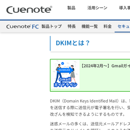
製品
活用シーン
導入
製品トップ
特長
機能一覧
料金
セキュ
Cuenote
メール配信システム・メルマガ配信サービス
マーケティングブログ
会員獲得／ニーズ把握
DKIMとは？
メール配信システム
効果改善・顧客育成
【2024年2月～】Gmail
SMS配信サービス
DKIM（Domain Keys Identified Ma
アンケートシステム・フォーム
を送信する際に送信元が電子署名を行い、
改ざんを検知できるようにするものです。
迷惑メールの多くは、送信元メールアドレス（