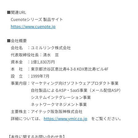
■関連URL
Cuenoteシリーズ 製品サイト
https://www.cuenote.jp
■会社概要
会社名 ：ユミルリンク株式会社
代表取締役社長：清水 亘
資本金 ：1億1,830万円
本 社 ：東京都渋谷区恵比寿4-3-8 KDX恵比寿ビル4F
設 立 ：1999年7月
事業内容：マーケティング向けソフトウェアプロダクト事業
自社製品によるASP・SaaS事業（メール配信ASP）
システムインテグレーション事業
ネットワークマネジメント事業
主要株主：アイテック阪急阪神株式会社
詳細については、
https://www.ymir.co.jp
をご覧ください。
【本件に関するお問い合わせ先】