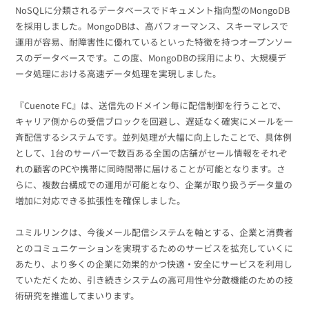
組織的に管理
マーケティングブログ
NoSQLに分類されるデータベースでドキュメント指向型のMongoDB
認証サービス
無料トライアル
を採用しました。MongoDBは、高パフォーマンス、スキーマレスで
運用が容易、耐障害性に優れているといった特徴を持つオープンソー
資料ダウンロード
効果改善・顧客育成
スのデータベースです。この度、MongoDBの採用により、大規模デ
03-6820-0515
06-6131-9960
東京
大阪
Webプッシュ通知サービス
ータ処理における高速データ処理を実現しました。
（平日 10:00〜18:00）
メール配信用語集
システム連携・効率化
『Cuenote FC』は、送信先のドメイン毎に配信制御を行うことで、
キャリア側からの受信ブロックを回避し、遅延なく確実にメールを一
アンケートシステム・フォーム
斉配信するシステムです。並列処理が大幅に向上したことで、具体例
セキュリティ対策
として、1台のサーバーで数百ある全国の店舗がセール情報をそれぞ
れの顧客のPCや携帯に同時間帯に届けることが可能となります。さ
緊急参集・安否確認
らに、複数台構成での運用が可能となり、企業が取り扱うデータ量の
デジタルマーケティング
増加に対応できる拡張性を確保しました。
ユミルリンクは、今後メール配信システムを軸とする、企業と消費者
SNSプロモーション支援事業
とのコミュニケーションを実現するためのサービスを拡充していくに
あたり、より多くの企業に効果的かつ快適・安全にサービスを利用し
（当社グループ企業）
ていただくため、引き続きシステムの高可用性や分散機能のための技
術研究を推進してまいります。