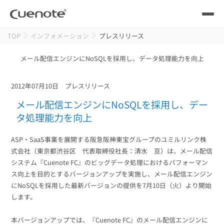
TOP
インフォメーション
プレスリリース
製品
メール配信エンジンにNoSQLを採用し、データ処理能力を向上
メール配信システム
活用シーン
2012年07月10日
プレスリリース
活用シーン
トップ
導入事例
メール配信エンジンにNoSQLを採用し、デー
メールリレーサーバー
タ処理能力を向上
会員獲得／ニーズ把握
サポート
ASP・SaaS事業を展開する阪急阪神東宝グループのユミルリンク株
式会社（東京都渋谷区 代表取締役社長：清水 亘）は、メール配信
kintone（キントーン）メール配信
セミナー
コストを抑える
システム『Cuenote FC』のビッグデータ処理におけるパフォーマン
ス向上を目的とするバージョンアップを実施し、メール配信エンジン
ブログ・各種資料
にNoSQLを採用した最新バージョンの提供を7月10日（火）より開始
遅延なく確実・高速に送る
SMS配信サービス
します。
ブログ・各種資料
トップ
資料請求・お問い合わせ
本バージョンアップでは、『Cuenote FC』のメール配信エンジンに