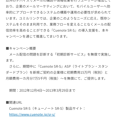
以外のデバイスでメールの購読や情報収集を行うユーザーが増加して
おり、企業のメールマーケティングにおいて、モバイルユーザーへ効
率的にアプローチできるシステムの構築や運用の必要性が求められて
います。ユミルリンクでは、企業のこのようなニーズに応え、既存シ
ステムをそのまま利用でき、業務フローを変えることなくメールの配
信効率を高めることができる『Cuenote SR-S』の導入支援を、本キ
ャンペーンを通じて推進してまいります。
■キャンペーン概要
メール配信の問題を診断する「初期診断サービス」を無償で実施し
ます。
さらに、期間中に『Cuenote SR-S』ASP（ライトプラン・スタン
ダードプラン）を新規ご契約の企業様に初期費用15万円（税別）と
月額費用一カ月分7万5千円（税抜）〜を無償にて、ご提供します。
期間：2012年12月4日〜2013年3月29日まで
■関連URL
Cuenote SR-S（キューノート SR-S）製品サイト：
https://www.cuenote.jp/sr-s/