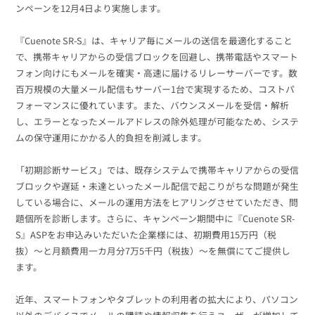
組織的に管理
マーケティングブログ
ンペーンを12月4日より実施します。
認証サービス
無料トライアル
『Cuenote SR-S』は、キャリア毎にメールの送信を最適化すること
資料ダウンロード
効果改善・顧客育成
で、携帯キャリアからの受信ブロックを回避し、携帯電話やスマート
03-6820-0515
06-6131-9960
東京
大阪
Webプッシュ通知サービス
フォン向けにもメールを確実・高速に届けるリレーサーバーです。数
（平日 10:00〜18:00）
メール配信用語集
百万規模の大量メール配信もサーバー1台で実現するため、コストパ
システム連携・効率化
フォーマンスに優れています。また、バウンスメールを受信・解析
し、エラーとなったメールアドレスの除外処理が可能なため、システ
アンケートシステム・フォーム
ムの保守運用にかかる人的負担を削減します。
セキュリティ対策
「初期診断サービス」では、既存システムで携帯キャリアからの受信
ブロックや遅延・未達といったメール配信で起こりがちな問題が発生
緊急参集・安否確認
デジタルマーケティング
している場合に、メールの運用方法をヒアリングさせていただき、問
題個所を診断します。さらに、キャンペーン期間中に『Cuenote SR-
S』ASPをお申込みいただいた企業様には、初期費用15万円（税
抜）〜と月額費用一カ月分7万5千円（税抜）〜を無償にてご提供し
SNSプロモーション支援事業
ます。
（当社グループ企業）
近年、スマートフォンやタブレットの利用者の拡大により、パソコン