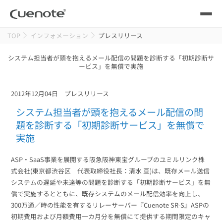
TOP
インフォメーション
プレスリリース
製品
システム担当者が頭を抱えるメール配信の問題を診断する「初期診断サ
ービス」を無償で実施
メール配信システム
活用シーン
活用シーン
トップ
2012年12月04日
プレスリリース
導入事例
システム担当者が頭を抱えるメール配信の問
メールリレーサーバー
会員獲得／ニーズ把握
題を診断する「初期診断サービス」を無償で
サポート
実施
kintone（キントーン）メール配信
セミナー
コストを抑える
ASP・SaaS事業を展開する阪急阪神東宝グループのユミルリンク株
式会社(東京都渋谷区 代表取締役社長：清水 亘)は、既存メール送信
ブログ・各種資料
システムの遅延や未達等の問題を診断する「初期診断サービス」を無
遅延なく確実・高速に送る
SMS配信サービス
償で実施するとともに、既存システムのメール配信効率を向上し、
ブログ・各種資料
トップ
300万通／時の性能を有するリレーサーバー『Cuenote SR-S』ASPの
資料請求・お問い合わせ
初期費用および月額費用一カ月分を無償にて提供する期間限定のキャ