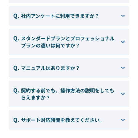
資料請求・お問い合わせ
組織的に管理
マーケティングブログ
認証サービス
社内アンケートに利用できますか？
無料トライアル
資料ダウンロード
効果改善・顧客育成
スタンダードプランとプロフェッショナル
Webプッシュ通知サービス
03-6820-0515
06-6131-9960
メール配信用語集
東京
大阪
プランの違いは何ですか？
システム連携・効率化
（平日 10:00〜18:00）
アンケートシステム・フォーム
マニュアルはありますか？
セキュリティ対策
緊急参集・安否確認
契約する前でも、操作方法の説明をしても
デジタルマーケティング
らえますか？
SNSプロモーション支援事業
サポート対応時間を教えてください。
（当社グループ企業）