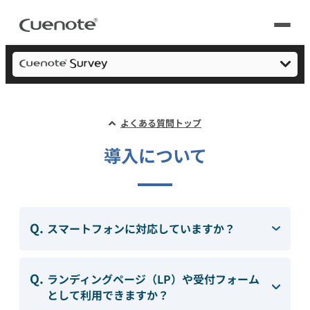
Cuenote
Webアンケート/フォームシステム・作成
よくある質問
導入につ
製品
製品トップ
活用シーン
メール配信システム
よくある質問トップ
簡単作成
活用シーン
トップ
導入について
導入事例
活用方法
メールリレーサーバー
会員獲得／ニーズ把握
サポート
機能一覧
料金
kintone（キントーン）メール配信
スマートフォンに対応していますか？
セミナー
コストを抑える
よくある質問
ブログ・各種資料
ランディングページ（LP）や受付フォーム
遅延なく確実・高速に送る
SMS配信サービス
として利用できますか？
ブログ・各種資料
トップ