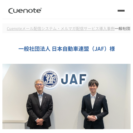
Cuenote
メール配信システム・メルマガ配信サービス
導入事例
一般社団法
製品
一般社団法人 日本自動車連盟（JAF）様
活用シーン
メール配信システム
活用シーン
トップ
導入事例
メールリレーサーバー
会員獲得／ニーズ把握
サポート
kintone（キントーン）メール配信
セミナー
コストを抑える
ブログ・各種資料
遅延なく確実・高速に送る
SMS配信サービス
ブログ・各種資料
トップ