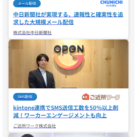
メール配信
中日新聞社が実現する、速報性と確実性を追
求した大規模メール配信
株式会社中日新聞社
SMS配信
kintone連携でSMS送信工数を50％以上削
減！ワーカーエンゲージメントも向上
ご近所ワーク株式会社