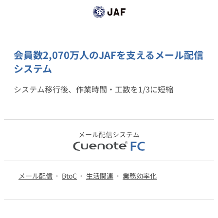
資料請求・お問い合わせ
組織的に管理
マーケティングブログ
認証サービス
無料トライアル
資料ダウンロード
効果改善・顧客育成
会員数2,070万人のJAFを支えるメール配信
Webプッシュ通知サービス
システム
03-6820-0515
06-6131-9960
メール配信用語集
東京
大阪
システム連携・効率化
（平日 10:00〜18:00）
システム移行後、作業時間・工数を1/3に短縮
アンケートシステム・フォーム
セキュリティ対策
メール配信システム
緊急参集・安否確認
デジタルマーケティング
メール配信
BtoC
生活関連
業務効率化
SNSプロモーション支援事業
（当社グループ企業）