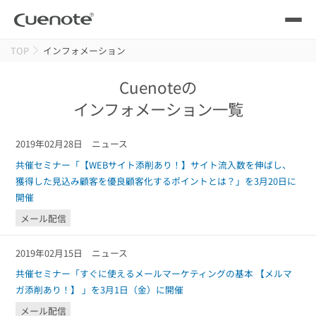
TOP
インフォメーション
製品
Cuenoteの
メール配信システム
活用シーン
インフォメーション一覧
活用シーン
トップ
導入事例
2019年02月28日
ニュース
メールリレーサーバー
共催セミナー「【WEBサイト添削あり！】サイト流入数を伸ばし、
会員獲得／ニーズ把握
サポート
獲得した見込み顧客を優良顧客化するポイントとは？」を3月20日に
開催
kintone（キントーン）メール配信
セミナー
コストを抑える
メール配信
2019年02月15日
ニュース
ブログ・各種資料
遅延なく確実・高速に送る
SMS配信サービス
共催セミナー「すぐに使えるメールマーケティングの基本 【メルマ
ブログ・各種資料
トップ
ガ添削あり！】 」を3月1日（金）に開催
資料請求・お問い合わせ
メール配信