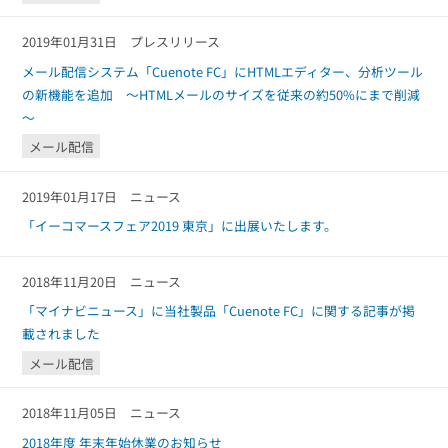
組織的に管理
マーケティングブログ
認証サービス
無料トライアル
2019年01月31日
プレスリリース
資料ダウンロード
メール配信システム「Cuenote FC」にHTMLエディター、分析ツール
効果改善・顧客育成
03-6820-0515
06-6131-9960
東京
大阪
の新機能を追加 ～HTMLメールのサイズを従来の約50%にまで削減
Webプッシュ通知サービス
（平日 10:00〜18:00）
～
メール配信用語集
システム連携・効率化
メール配信
アンケートシステム・フォーム
2019年01月17日
ニュース
セキュリティ対策
「イーコマースフェア2019 東京」に出展いたします。
緊急参集・安否確認
2018年11月20日
ニュース
デジタルマーケティング
「マイナビニュース」に当社製品「Cuenote FC」に関する記事が掲
載されました
SNSプロモーション支援事業
メール配信
（当社グループ企業）
2018年11月05日
ニュース
2018年度 年末年始休業のお知らせ