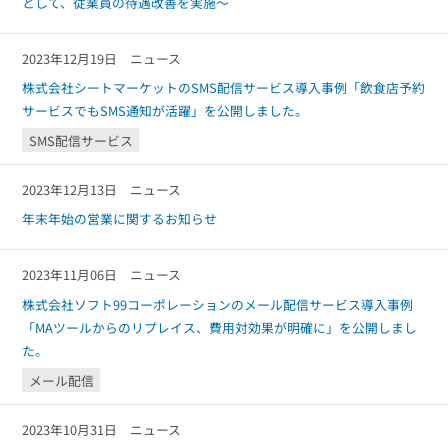
組織的に管理
として、従業員の待遇改善を実施～
マーケティングブログ
認証サービス
無料トライアル
2023年12月19日
ニュース
資料ダウンロード
効果改善・顧客育成
株式会社シートマーケットのSMS配信サービス導入事例「飲食店予約
03-6820-0515
06-6131-9960
東京
大阪
Webプッシュ通知サービス
サービスでもSMS通知が活躍」を公開しました。
（平日 10:00〜18:00）
メール配信用語集
SMS配信サービス
システム連携・効率化
アンケートシステム・フォーム
2023年12月13日
ニュース
セキュリティ対策
年末年始の営業に関するお知らせ
緊急参集・安否確認
2023年11月06日
ニュース
デジタルマーケティング
株式会社ソフト99コーポレーションのメール配信サービス導入事例
「MAツールからのリプレイス、費用対効果が明確に」を公開しまし
た。
SNSプロモーション支援事業
メール配信
（当社グループ企業）
2023年10月31日
ニュース