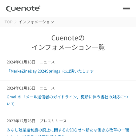
TOP
インフォメーション
製品
Cuenoteの
メール配信システム
活用シーン
インフォメーション一覧
活用シーン
トップ
導入事例
2024年01月18日
ニュース
メールリレーサーバー
「MarkeZineDay 2024Spring」に出演いたします
会員獲得／ニーズ把握
サポート
2024年01月16日
ニュース
kintone（キントーン）メール配信
セミナー
コストを抑える
Gmailの「メール送信者のガイドライン」更新に伴う当社の対応につ
いて
ブログ・各種資料
遅延なく確実・高速に送る
SMS配信サービス
2023年12月26日
プレスリリース
ブログ・各種資料
トップ
みなし残業給制度の廃止に関するお知らせ～新たな働き方改革の一環
資料請求・お問い合わせ