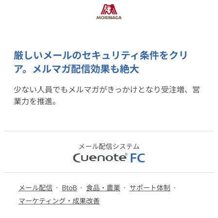
資料請求・お問い合わせ
組織的に管理
マーケティングブログ
認証サービス
無料トライアル
資料ダウンロード
効果改善・顧客育成
厳しいメールのセキュリティ条件をクリ
Webプッシュ通知サービス
ア。
メルマガ配信効果も絶大
03-6820-0515
06-6131-9960
メール配信用語集
東京
大阪
システム連携・効率化
（平日 10:00〜18:00）
少ない人員でもメルマガがきっかけとなり受注増、営
業力を推進。
アンケートシステム・フォーム
セキュリティ対策
緊急参集・安否確認
メール配信システム
デジタルマーケティング
SNSプロモーション支援事業
メール配信
BtoB
食品・農業
サポート体制
マーケティング・成果改善
（当社グループ企業）