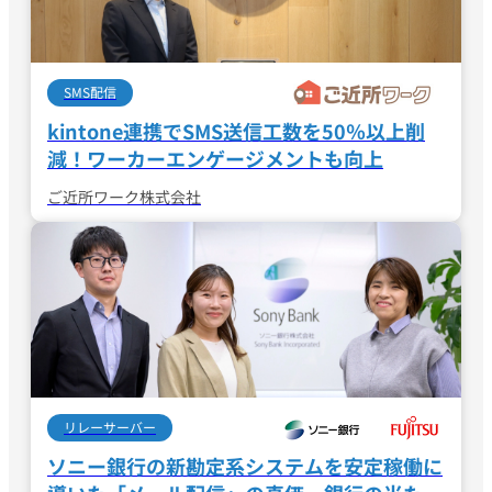
SMS配信
kintone連携でSMS送信工数を50％以上削
減！ワーカーエンゲージメントも向上
ご近所ワーク株式会社
リレーサーバー
ソニー銀行の新勘定系システムを安定稼働に