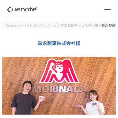
Cuenote
メール配信システム・メルマガ配信サービス
導入事例
森永製菓
製品
森永製菓株式会社様
活用シーン
メール配信システム
活用シーン
トップ
導入事例
メールリレーサーバー
会員獲得／ニーズ把握
サポート
kintone（キントーン）メール配信
セミナー
コストを抑える
ブログ・各種資料
遅延なく確実・高速に送る
SMS配信サービス
ブログ・各種資料
トップ