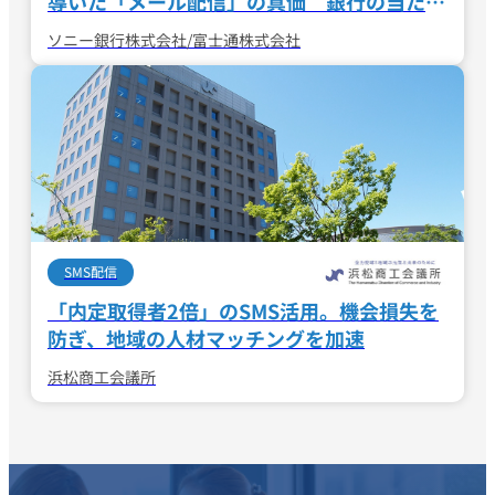
導いた
「メール配信」の真価 銀行の当たり
前を守る絶対要件とは
ソニー銀行株式会社/富士通株式会社
SMS配信
「内定取得者2倍」のSMS活用。
機会損失を
防ぎ、地域の人材マッチングを加速
浜松商工会議所