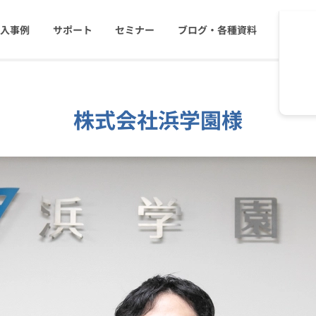
導入事例
サポート
セミナー
ブログ・各種資料
コストを抑える
資料ダウンロード
遅延なく確実・高速に
株式会社浜学園様
メールリレーサーバー
システム連携・効率化
セキュリティ対策
認証サービス
緊急参集・安否確認