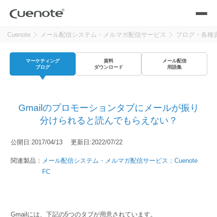
Cuenote
メール配信システム・メルマガ配信サービス
ブログ・各種
製品
マーケティング
資料
メール配信
メール配信システム
活用シーン
ブログ
ダウンロード
用語集
活用シーン
トップ
導入事例
Gmailのプロモーションタブにメールが振り
メールリレーサーバー
会員獲得／ニーズ把握
分けられると読んでもらえない？
サポート
公開日:2017/04/13 更新日:2022/07/22
kintone（キントーン）メール配信
セミナー
コストを抑える
関連製品：
メール配信システム・メルマガ配信サービス：Cuenote
FC
ブログ・各種資料
遅延なく確実・高速に送る
SMS配信サービス
ブログ・各種資料
トップ
資料請求・お問い合わせ
Gmailには、下記の5つのタブが用意されています。