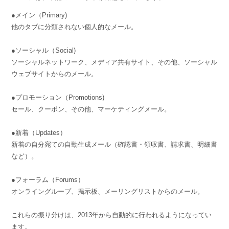
組織的に管理
マーケティングブログ
認証サービス
●メイン（Primary)
無料トライアル
他のタブに分類されない個人的なメール。
資料ダウンロード
効果改善・顧客育成
03-6820-0515
06-6131-9960
東京
大阪
●ソーシャル（Social)
Webプッシュ通知サービス
（平日 10:00〜18:00）
メール配信用語集
ソーシャルネットワーク、メディア共有サイト、その他、ソーシャル
システム連携・効率化
ウェブサイトからのメール。
アンケートシステム・フォーム
●プロモーション（Promotions)
セール、クーポン、その他、マーケティングメール。
セキュリティ対策
●新着（Updates）
緊急参集・安否確認
新着の自分宛ての自動生成メール（確認書・領収書、請求書、明細書
デジタルマーケティング
など）。
●フォーラム（Forums）
SNSプロモーション支援事業
オンライングループ、掲示板、メーリングリストからのメール。
（当社グループ企業）
これらの振り分けは、2013年から自動的に行われるようになってい
ます。