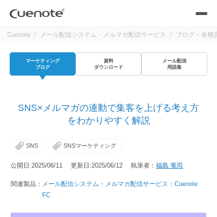
Cuenote
メール配信システム・メルマガ配信サービス
ブログ・各種
製品
マーケティング
資料
メール配信
メール配信システム
活用シーン
ブログ
ダウンロード
用語集
活用シーン
トップ
導入事例
SNS×メルマガの連動で集客を上げる考え方
メールリレーサーバー
会員獲得／ニーズ把握
をわかりやすく解説
サポート
SNS
SNSマーケティング
kintone（キントーン）メール配信
セミナー
コストを抑える
公開日:2025/06/11 更新日:2025/06/12 執筆者：
福島 竜司
ブログ・各種資料
関連製品：
メール配信システム・メルマガ配信サービス：Cuenote
遅延なく確実・高速に送る
SMS配信サービス
FC
ブログ・各種資料
トップ
資料請求・お問い合わせ