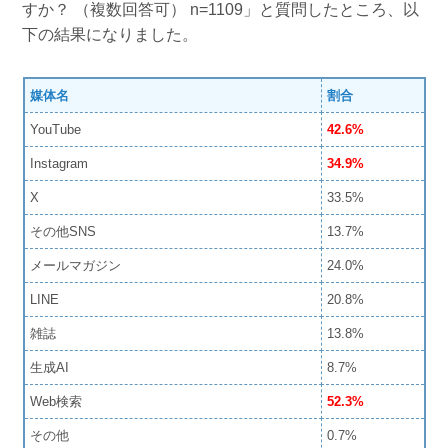
すか？ （複数回答可） n=1109」と質問したところ、以
下の結果になりました。
媒体名
割合
YouTube
42.6%
Instagram
34.9%
X
33.5%
その他SNS
13.7%
メールマガジン
24.0%
LINE
20.8%
雑誌
13.8%
生成AI
8.7%
Web検索
52.3%
その他
0.7%