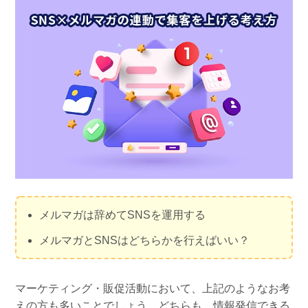
組織的に管理
マーケティングブログ
認証サービス
無料トライアル
資料ダウンロード
効果改善・顧客育成
03-6820-0515
06-6131-9960
東京
大阪
Webプッシュ通知サービス
（平日 10:00〜18:00）
メール配信用語集
システム連携・効率化
アンケートシステム・フォーム
セキュリティ対策
緊急参集・安否確認
デジタルマーケティング
メルマガは辞めてSNSを運用する
メルマガとSNSはどちらかを行えばいい？
SNSプロモーション支援事業
（当社グループ企業）
マーケティング・販促活動において、上記のようなお考
えの方も多いことでしょう。どちらも、情報発信できる