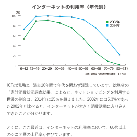
組織的に管理
マーケティングブログ
認証サービス
無料トライアル
資料ダウンロード
効果改善・顧客育成
03-6820-0515
06-6131-9960
東京
大阪
Webプッシュ通知サービス
（平日 10:00〜18:00）
メール配信用語集
システム連携・効率化
アンケートシステム・フォーム
セキュリティ対策
緊急参集・安否確認
ICTの活用は、過去10年間で年代を問わず浸透しています。総務省の
デジタルマーケティング
「家計消費状況調査結果」によると、ネットショッピングを利用する
世帯の割合は、2014年に25％を超えました。2002年には5.3%であっ
た2002年と比べると、インターネットが大きく消費活動に入り込ん
SNSプロモーション支援事業
できたことが分かります。
（当社グループ企業）
とくに、ここ最近は、インターネットの利用率において、60代以上
のシニア層の上昇率が伸びています。