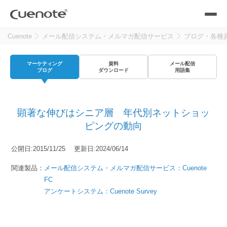
Cuenote
メール配信システム・メルマガ配信サービス
ブログ・各種
製品
マーケティング
資料
メール配信
メール配信システム
活用シーン
ブログ
ダウンロード
用語集
活用シーン
トップ
導入事例
顕著な伸びはシニア層 年代別ネットショッ
メールリレーサーバー
会員獲得／ニーズ把握
ピングの動向
サポート
公開日:2015/11/25 更新日:2024/06/14
kintone（キントーン）メール配信
セミナー
コストを抑える
関連製品：
メール配信システム・メルマガ配信サービス：Cuenote
FC
ブログ・各種資料
アンケートシステム：Cuenote Survey
遅延なく確実・高速に送る
SMS配信サービス
ブログ・各種資料
トップ
資料請求・お問い合わせ