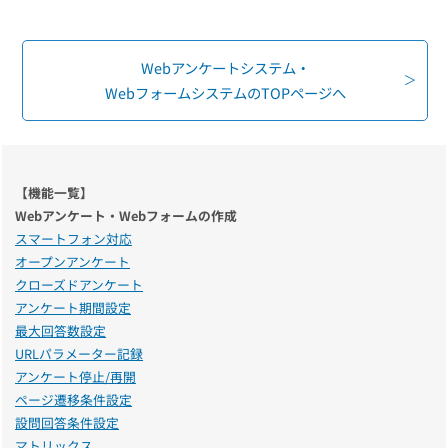
組織的に管理
マーケティングブログ
認証サービス
無料トライアル
資料ダウンロード
Webアンケートシステム・
効果改善・顧客育成
03-6820-0515
06-6131-9960
WebフォームシステムのTOPページへ
東京
大阪
Webプッシュ通知サービス
（平日 10:00〜18:00）
メール配信用語集
システム連携・効率化
アンケートシステム・フォーム
【機能一覧】
セキュリティ対策
Webアンケート・Webフォームの作成
スマートフォン対応
オープンアンケート
緊急参集・安否確認
クローズドアンケート
デジタルマーケティング
アンケート期間設定
最大回答数設定
URLパラメーター記録
SNSプロモーション支援事業
アンケート停止/再開
（当社グループ企業）
ページ遷移条件設定
設問回答条件設定
マトリックス