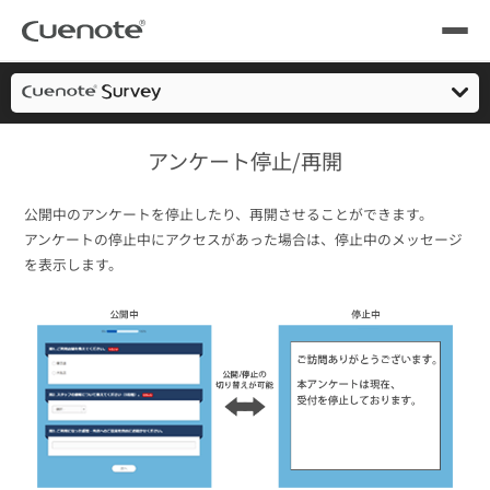
Cuenote
Webアンケート/フォームシステム・作成
機能一覧
アン
製品
製品トップ
メール配信システム
活用シーン
アンケート停止/再開
簡単作成
活用シーン
トップ
導入事例
公開中のアンケートを停止したり、再開させることができます。
活用方法
アンケートの停止中にアクセスがあった場合は、停止中のメッセージ
メールリレーサーバー
会員獲得／ニーズ把握
を表示します。
サポート
機能一覧
料金
kintone（キントーン）メール配信
セミナー
コストを抑える
よくある質問
ブログ・各種資料
遅延なく確実・高速に送る
SMS配信サービス
ブログ・各種資料
トップ
資料請求・お問い合わせ