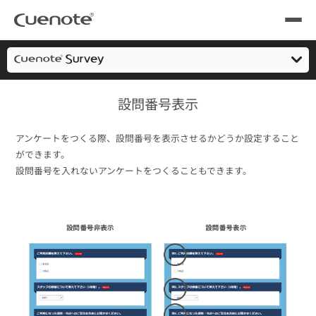
Cuenote
Webアンケート/フォームシステム・作成
機能一覧
設問
製品
製品トップ
メール配信システム
活用シーン
設問番号表示
簡単作成
活用シーン
トップ
導入事例
アンケートをつくる際、設問番号を表示させるかどうか設定すること
活用方法
ができます。
メールリレーサーバー
会員獲得／ニーズ把握
設問番号を入れないアンケートをつくることもできます。
サポート
機能一覧
料金
kintone（キントーン）メール配信
セミナー
コストを抑える
よくある質問
ブログ・各種資料
遅延なく確実・高速に送る
SMS配信サービス
ブログ・各種資料
トップ
資料請求・お問い合わせ