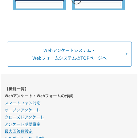
組織的に管理
マーケティングブログ
認証サービス
無料トライアル
資料ダウンロード
効果改善・顧客育成
03-6820-0515
06-6131-9960
東京
大阪
Webプッシュ通知サービス
（平日 10:00〜18:00）
メール配信用語集
システム連携・効率化
Webアンケートシステム・
アンケートシステム・フォーム
WebフォームシステムのTOPページへ
セキュリティ対策
緊急参集・安否確認
デジタルマーケティング
【機能一覧】
Webアンケート・Webフォームの作成
スマートフォン対応
オープンアンケート
SNSプロモーション支援事業
クローズドアンケート
（当社グループ企業）
アンケート期間設定
最大回答数設定