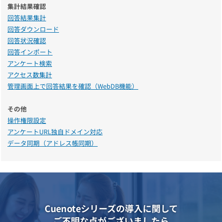
集計結果確認
回答結果集計
回答ダウンロード
回答状況確認
回答インポート
アンケート検索
アクセス数集計
管理画面上で回答結果を確認（WebDB機能）
その他
操作権限設定
アンケートURL独自ドメイン対応
データ同期（アドレス帳同期）
Cuenoteシリーズの導入に関して
ご不明な点がございましたら