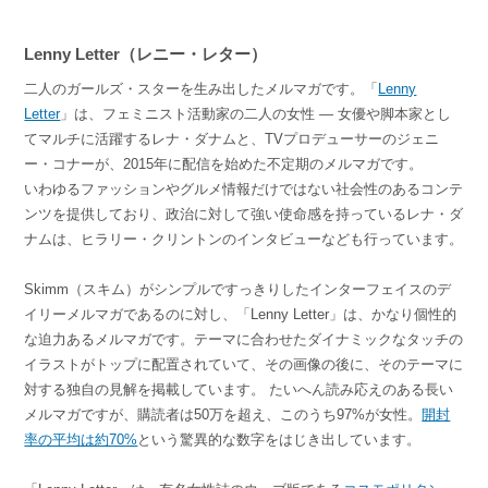
Lenny Letter（レニー・レター）
二人のガールズ・スターを生み出したメルマガです。「
Lenny
Letter
」は、フェミニスト活動家の二人の女性 ― 女優や脚本家とし
てマルチに活躍するレナ・ダナムと、TVプロデューサーのジェニ
ー・コナーが、2015年に配信を始めた不定期のメルマガです。
いわゆるファッションやグルメ情報だけではない社会性のあるコンテ
ンツを提供しており、政治に対して強い使命感を持っているレナ・ダ
ナムは、ヒラリー・クリントンのインタビューなども行っています。
Skimm（スキム）がシンプルですっきりしたインターフェイスのデ
イリーメルマガであるのに対し、「Lenny Letter」は、かなり個性的
な迫力あるメルマガです。テーマに合わせたダイナミックなタッチの
イラストがトップに配置されていて、その画像の後に、そのテーマに
対する独自の見解を掲載しています。 たいへん読み応えのある長い
メルマガですが、購読者は50万を超え、このうち97%が女性。
開封
率の平均は約70%
という驚異的な数字をはじき出しています。