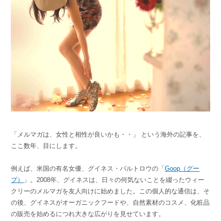
組織的に管理
マーケティングブログ
認証サービス
無料トライアル
資料ダウンロード
効果改善・顧客育成
03-6820-0515
06-6131-9960
東京
大阪
Webプッシュ通知サービス
（平日 10:00〜18:00）
メール配信用語集
システム連携・効率化
アンケートシステム・フォーム
セキュリティ対策
緊急参集・安否確認
「メルマガは、女性と相性が良いかも・・」 という海外の記事を、
デジタルマーケティング
ここ数年、目にします。
例えば、米国の有名女優、グイネス・パルトロウの「
Goop（グー
SNSプロモーション支援事業
プ）
」。2008年、グイネスは、日々の何気ないことを綴ったウィー
クリーのメルマガを友人向けに始めました。この個人的な通信は、そ
（当社グループ企業）
の後、グイネスがオーガニックフードや、自然素材のコスメ、化粧品
の販売を始めるにつれ大きな広がりを見せています。