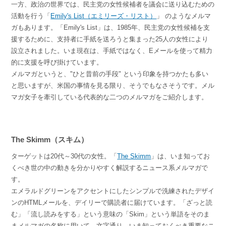
一方、政治の世界では、民主党の女性候補者を議会に送り込むための
活動を行う「
Emily's List（エミリーズ・リスト）
」 のようなメルマ
ガもあります。「Emily's List」は、1985年、民主党の女性候補を支
援するために、支持者に手紙を送ろうと集まった25人の女性により
設立されました。いま現在は、手紙ではなく、Eメールを使って精力
的に支援を呼び掛けています。
メルマガというと、"ひと昔前の手段" という印象を持つかたも多い
と思いますが、米国の事情を見る限り、そうでもなさそうです。メル
マガ女子を牽引している代表的な二つのメルマガをご紹介します。
The Skimm（スキム）
ターゲットは20代～30代の女性。「
The Skimm
」は、いま知ってお
くべき世の中の動きを分かりやすく解説するニュース系メルマガで
す。
エメラルドグリーンをアクセントにしたシンプルで洗練されたデザイ
ンのHTMLメールを、デイリーで購読者に届けています。「ざっと読
む」「流し読みをする」という意味の「Skim」という単語をそのま
まメルマガの名称に用いて、文字通り、いま知っておくべき重要なニ