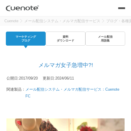
Cuenote
メール配信システム・メルマガ配信サービス
ブログ・各種
製品
マーケティング
資料
メール配信
メール配信システム
活用シーン
ブログ
ダウンロード
用語集
活用シーン
トップ
導入事例
メルマガ女子急増中?!
メールリレーサーバー
会員獲得／ニーズ把握
サポート
公開日:2017/09/20 更新日:2024/06/11
kintone（キントーン）メール配信
関連製品：
メール配信システム・メルマガ配信サービス：Cuenote
セミナー
コストを抑える
FC
ブログ・各種資料
遅延なく確実・高速に送る
SMS配信サービス
ブログ・各種資料
トップ
資料請求・お問い合わせ