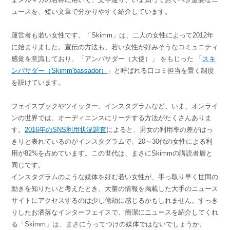
ュースを、短い文章で分かりやすく紹介しています。
運営者も若い女性です。「Skimm」は、二人の女性によって2012年
に始まりました。宣伝の方法も、若い女性が好みそうなコミュニティ
感覚を意識しており、「アンバサダー（大使）」 をもじった 「
スキ
ンバサダー（Skimm'bassador）
」と呼ばれる口コミ担当を置く制度
を設けています。
フェイスブックやツイッター、インスタグラムなど、いま、オンライ
ンの世界では、オーディエンスにリーチする方法がたくさんありま
す。
2016年のSNS利用状況調査
によると、男女の利用率の差がはっ
きりと表れているのがインスタグラムで、20～30代の女性による利
用が82%を占めています。この世代は、まさにSkimmの購読者層と
同じです。
インスタグラムのような媒体を好む若い女性が、手っ取り早く世間の
動きを知りたいと考えたとき、大量の情報を掲載した大手のニュース
サイトにアクセスするのは少し億劫に感じるかもしれません。すっき
りしたお洒落なインターフェイスで、簡潔にニュースを紹介してくれ
る「Skimm」は、まさにうってつけの媒体ではないでしょうか。