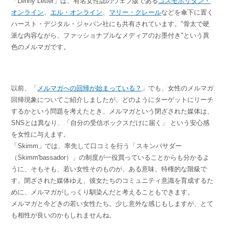
「Lenny Letter」は、有名女性誌のウェブ版である
コスモポリタン・
オンライン
、
エル・オンライン
、
マリー・クレール
などを傘下に置く
ハースト・デジタル・ジャパン社にも共有されています。"骨太で硬
派な内容ながら、ファッショナブルなメディアのお墨付き"という異
色のメルマガです。
以前、「
メルマガへの回帰が始まっている？
」でも、女性のメルマガ
回帰現象についてご紹介しましたが、どのようにターゲットにリーチ
するかという問題を考えたとき、メルマガという閉ざされた媒体は、
SNSとは異なり、「自分の受信ボックスだけに届く」 という安心感
を女性に与えます。
「Skimm」では、率先して口コミを行う「スキンバサダー
（Skimm'bassador）」の制度が一役買っていることからも分かるよ
うに、そもそも、若い女性そのものが、ある意味、特権的な階級で
す。閉ざされた媒体ゆえ、彼女たちのコミュニティ意識を育成するた
めに、メルマガがしっくり馴染んだと考えることもできます。
メルマガと今どきの若い女性たち。少し意外な感じもしますが、とて
も相性が良いのかもしれませんね。