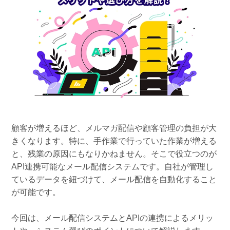
組織的に管理
マーケティングブログ
認証サービス
無料トライアル
資料ダウンロード
効果改善・顧客育成
03-6820-0515
06-6131-9960
東京
大阪
Webプッシュ通知サービス
（平日 10:00〜18:00）
メール配信用語集
システム連携・効率化
アンケートシステム・フォーム
セキュリティ対策
顧客が増えるほど、メルマガ配信や顧客管理の負担が大
緊急参集・安否確認
きくなります。特に、手作業で行っていた作業が増える
デジタルマーケティング
と、残業の原因にもなりかねません。そこで役立つのが
API連携可能なメール配信システムです。自社が管理し
ているデータを紐づけて、メール配信を自動化すること
SNSプロモーション支援事業
が可能です。
（当社グループ企業）
今回は、メール配信システムとAPIの連携によるメリッ