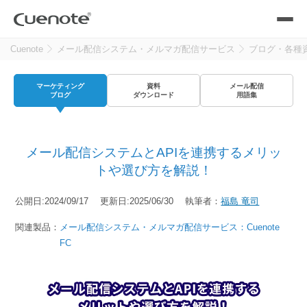
Cuenote
メール配信システム・メルマガ配信サービス
ブログ・各種
製品
マーケティング
資料
メール配信
メール配信システム
活用シーン
ブログ
ダウンロード
用語集
活用シーン
トップ
導入事例
メール配信システムとAPIを連携するメリッ
メールリレーサーバー
会員獲得／ニーズ把握
トや選び方を解説！
サポート
公開日:2024/09/17 更新日:2025/06/30 執筆者：
福島 竜司
kintone（キントーン）メール配信
セミナー
コストを抑える
関連製品：
メール配信システム・メルマガ配信サービス：Cuenote
FC
ブログ・各種資料
遅延なく確実・高速に送る
SMS配信サービス
ブログ・各種資料
トップ
資料請求・お問い合わせ