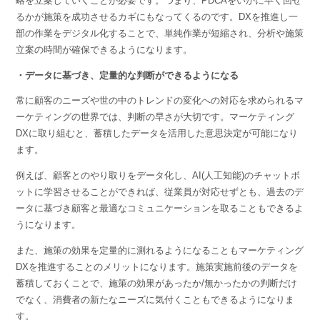
略を立案していくことが必要です。つまり、PDCAをいかに早く回せ
るかが施策を成功させるカギにもなってくるのです。DXを推進し一
部の作業をデジタル化することで、単純作業が短縮され、分析や施策
立案の時間が確保できるようになります。
・データに基づき、定量的な判断ができるようになる
常に顧客のニーズや世の中のトレンドの変化への対応を求められるマ
ーケティングの世界では、判断の早さが大切です。マーケティング
DXに取り組むと、蓄積したデータを活用した意思決定が可能になり
ます。
例えば、顧客とのやり取りをデータ化し、AI(人工知能)のチャットボ
ットに学習させることができれば、従業員が対応せずとも、過去のデ
ータに基づき顧客と最適なコミュニケーションを取ることもできるよ
うになります。
また、施策の効果を定量的に測れるようになることもマーケティング
DXを推進することのメリットになります。施策実施前後のデータを
蓄積しておくことで、施策の効果があったか/無かったかの判断だけ
でなく、消費者の新たなニーズに気付くこともできるようになりま
す。