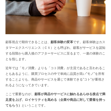
顧客視点で期待できることは、
顧客体験の変革
です。顧客体験はカス
タマーエクスペリエンス（ＣＸ）とも呼ばれ、顧客がサービスを認知
する段階から購入後のアフターサービスに至るまで、一連の体験のこ
とを指します。
近年では「モノ消費」よりも「コト消費」が主流であると言われるこ
ともあるように、購買プロセスの中で単純に品質が高い"モノ"を所有
することよりも、商品やサービスを通じて体験できる"コト"が重視さ
れるようになってきています。
ここで重要なのが、
顧客が商品やサービスに触れるあらゆる接点で満
足度を上げ、ロイヤリティを高める（企業や商品に対して愛着を持っ
てもらう）
ということです。