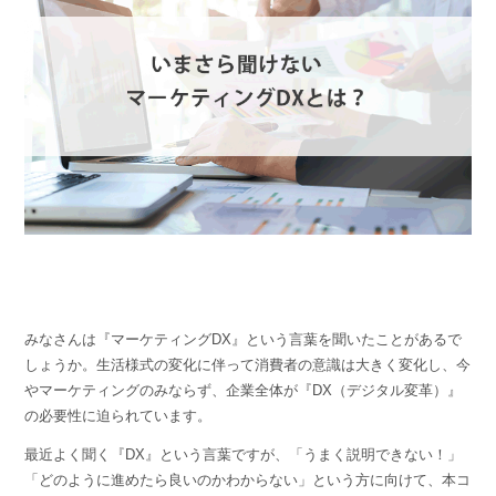
組織的に管理
マーケティングブログ
認証サービス
無料トライアル
資料ダウンロード
効果改善・顧客育成
03-6820-0515
06-6131-9960
東京
大阪
Webプッシュ通知サービス
（平日 10:00〜18:00）
メール配信用語集
システム連携・効率化
アンケートシステム・フォーム
セキュリティ対策
緊急参集・安否確認
デジタルマーケティング
みなさんは『マーケティングDX』という言葉を聞いたことがあるで
しょうか。生活様式の変化に伴って消費者の意識は大きく変化し、今
やマーケティングのみならず、企業全体が『DX（デジタル変革）』
SNSプロモーション支援事業
の必要性に迫られています。
（当社グループ企業）
最近よく聞く『DX』という言葉ですが、「うまく説明できない！」
「どのように進めたら良いのかわからない」という方に向けて、本コ