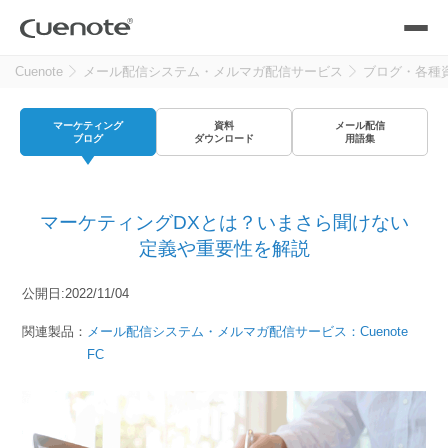
Cuenote
メール配信システム・メルマガ配信サービス
ブログ・各種
製品
マーケティング
資料
メール配信
メール配信システム
活用シーン
ブログ
ダウンロード
用語集
活用シーン
トップ
導入事例
マーケティングDXとは？いまさら聞けない
メールリレーサーバー
会員獲得／ニーズ把握
定義や重要性を解説
サポート
公開日:2022/11/04
kintone（キントーン）メール配信
セミナー
コストを抑える
関連製品：
メール配信システム・メルマガ配信サービス：Cuenote
FC
ブログ・各種資料
遅延なく確実・高速に送る
SMS配信サービス
ブログ・各種資料
トップ
資料請求・お問い合わせ