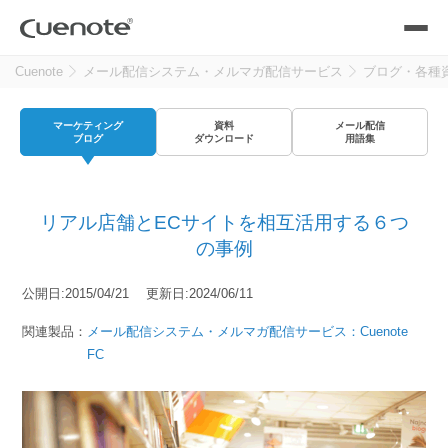
Cuenote
メール配信システム・メルマガ配信サービス
ブログ・各種
製品
マーケティング
資料
メール配信
メール配信システム
活用シーン
ブログ
ダウンロード
用語集
活用シーン
トップ
導入事例
リアル店舗とECサイトを相互活用する６つ
メールリレーサーバー
会員獲得／ニーズ把握
の事例
サポート
公開日:2015/04/21 更新日:2024/06/11
kintone（キントーン）メール配信
セミナー
コストを抑える
関連製品：
メール配信システム・メルマガ配信サービス：Cuenote
FC
ブログ・各種資料
遅延なく確実・高速に送る
SMS配信サービス
ブログ・各種資料
トップ
資料請求・お問い合わせ