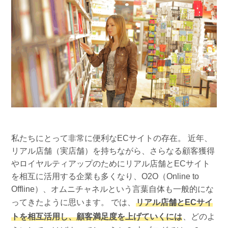
組織的に管理
マーケティングブログ
認証サービス
無料トライアル
資料ダウンロード
効果改善・顧客育成
03-6820-0515
06-6131-9960
東京
大阪
Webプッシュ通知サービス
（平日 10:00〜18:00）
メール配信用語集
システム連携・効率化
アンケートシステム・フォーム
セキュリティ対策
緊急参集・安否確認
私たちにとって非常に便利なECサイトの存在。 近年、
デジタルマーケティング
リアル店舗（実店舗）を持ちながら、さらなる顧客獲得
やロイヤルティアップのためにリアル店舗とECサイト
を相互に活用する企業も多くなり、O2O（Online to
SNSプロモーション支援事業
Offline）、オムニチャネルという言葉自体も一般的にな
（当社グループ企業）
ってきたように思います。 では、
リアル店舗とECサイ
トを相互活用し、顧客満足度を上げていくには
、どのよ