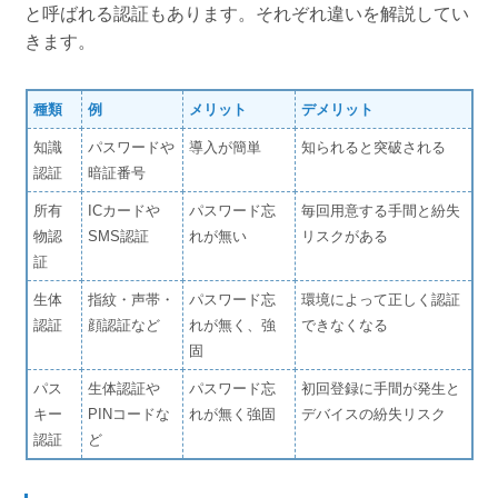
と呼ばれる認証もあります。それぞれ違いを解説してい
きます。
種類
例
メリット
デメリット
知識
パスワードや
導入が簡単
知られると突破される
認証
暗証番号
所有
ICカードや
パスワード忘
毎回用意する手間と紛失
物認
SMS認証
れが無い
リスクがある
証
生体
指紋・声帯・
パスワード忘
環境によって正しく認証
認証
顔認証など
れが無く、強
できなくなる
固
パス
生体認証や
パスワード忘
初回登録に手間が発生と
キー
PINコードな
れが無く強固
デバイスの紛失リスク
認証
ど