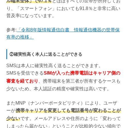
ル端末全体」で97.1％
とほぼすべての世帯が所持してお
り、「スマートフォン」においても91.8％と非常に高い
普及率になっています。
参考:
「令和8年版情報通信白書 情報通信機器の世帯保
有率の推移」
②確実性高く本人に送ることができる
SMSは本人に確実性高く送ることができます。
SMSを受信できる
SIMが入った携帯電話はキャリア側の
審査を経ており
、携帯端末を第三者が所有するケースも
少ないため、本人認証の精度や確実性は高いです。
またMNP（ナンバーポータビリティ）により、ユーザ
ーが
携帯キャリアを変更しても電話番号が変わることが
少ない
です。メールアドレスや住所のように「変わって
しまったら届かない」ということが比較的少ない傾向で