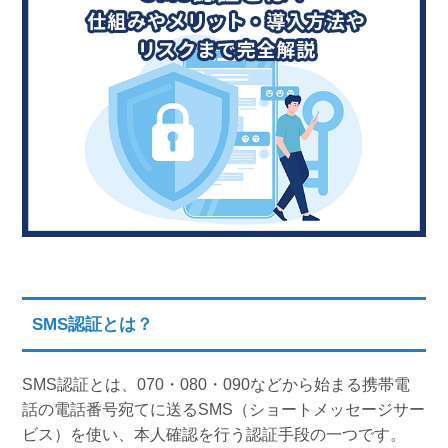
組織的に管理
マーケティングブログ
認証サービス
無料トライアル
資料ダウンロード
効果改善・顧客育成
03-6820-0515
06-6131-9960
東京
大阪
Webプッシュ通知サービス
（平日 10:00〜18:00）
メール配信用語集
システム連携・効率化
アンケートシステム・フォーム
セキュリティ対策
緊急参集・安否確認
デジタルマーケティング
SMS認証とは？
SNSプロモーション支援事業
SMS認証とは、070・080・090などから始まる携帯電
（当社グループ企業）
話の電話番号宛てに送るSMS（ショートメッセージサー
ビス）を使い、本人確認を行う認証手段の一つです。