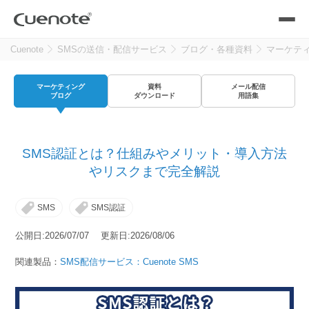
Cuenote
SMSの送信・配信サービス
ブログ・各種資料
マーケテ
製品
マーケティング
資料
メール配信
メール配信システム
活用シーン
ブログ
ダウンロード
用語集
活用シーン
トップ
導入事例
SMS認証とは？仕組みやメリット・導入方法
メールリレーサーバー
会員獲得／ニーズ把握
やリスクまで完全解説
サポート
SMS
SMS認証
kintone（キントーン）メール配信
セミナー
コストを抑える
公開日:2026/07/07 更新日:2026/08/06
ブログ・各種資料
関連製品：
SMS配信サービス：Cuenote SMS
遅延なく確実・高速に送る
SMS配信サービス
ブログ・各種資料
トップ
資料請求・お問い合わせ