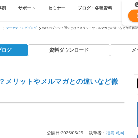
事例
サポート
セミナー
ブログ・各種資料
料
マーケティングブログ
Webのプッシュ通知とは？メリットやメルマガとの違いなど徹底解説
コストを抑える
資料ダウンロード
遅延なく確実・高速に送
メ
ブログ
資料
ダウンロード
メ
メールリレーサーバー
k
システム連携・効率化
セキュリティ対策
は？メリットやメルマガとの違いなど徹
認証サービス
緊急参集・安否確認
公開日:2026/05/25 執筆者：
福島 竜司