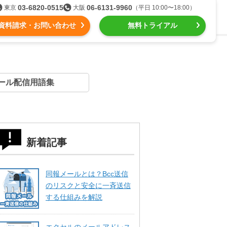
03-6820-0515
06-6131-9960
東京
大阪
（平日 10:00〜18:00）
資料請求・お問い合わせ
無料トライアル
る
ール配信用語集
組織的に管理
ール配信
用語集
intone（キントーン）メール配信
デジタルマーケティング
Webプッシュ通知サービス
新着記事
（当社グループ企業）
同報メールとは？Bcc送信
SNSプロモーション支援事業
のリスクと安全に一斉送信
する仕組みを解説