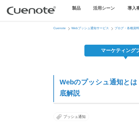
製品
活用シーン
導入
Cuenote
Webプッシュ通知サービス
ブログ・各種資
マーケティングブログ
会員獲得／ニーズ把握
マーケティング
メール配信システム
効果改善・顧客育成
Webのプッシュ通知と
SMS配信サービス
底解説
アンケートシステム・フォーム
プッシュ通知