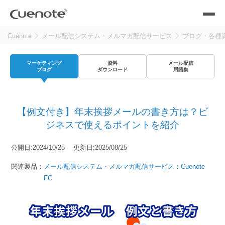
Cuenote
メール配信システム・メルマガ配信サービス
ブログ・各種
製品
マーケティング
資料
メール配信
メール配信システム
活用シーン
ブログ
ダウンロード
用語集
活用シーン
トップ
導入事例
【例文付き】年末挨拶メールの書き方は？ビ
メールリレーサーバー
会員獲得／ニーズ把握
ジネスで使えるポイントを紹介
サポート
公開日:2024/10/25 更新日:2025/08/25
kintone（キントーン）メール配信
セミナー
コストを抑える
関連製品：
メール配信システム・メルマガ配信サービス：Cuenote
FC
ブログ・各種資料
遅延なく確実・高速に送る
SMS配信サービス
ブログ・各種資料
トップ
資料請求・お問い合わせ