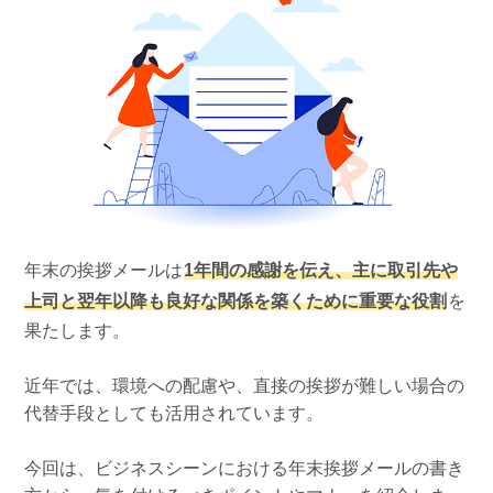
組織的に管理
マーケティングブログ
認証サービス
無料トライアル
資料ダウンロード
効果改善・顧客育成
03-6820-0515
06-6131-9960
東京
大阪
Webプッシュ通知サービス
（平日 10:00〜18:00）
メール配信用語集
システム連携・効率化
アンケートシステム・フォーム
セキュリティ対策
年末の挨拶メールは
1年間の感謝を伝え、主に取引先や
緊急参集・安否確認
上司と翌年以降も良好な関係を築くために重要な役割
を
デジタルマーケティング
果たします。
近年では、環境への配慮や、直接の挨拶が難しい場合の
SNSプロモーション支援事業
代替手段としても活用されています。
（当社グループ企業）
今回は、ビジネスシーンにおける年末挨拶メールの書き